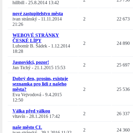
hillbill
-
25.8.2014 13:42
nové zastupitelstvo města
ivan stránský
-
11.11.2014
2
22 673
21:26
WEBOVÉ STRÁNKY
ČESKÉ LÍPY
2
24 890
Lubomír B. Šádek
-
1.12.2014
18:28
Jasnovidci, pozor!
2
25 697
Jan Tichý
-
21.1.2015 15:53
Dobrý den, prosím, existuje
seznamka pro lidi z našeho
města?
2
25 536
Eva Vejvodová
-
9.4.2015
12:50
Válka před válkou
2
26 337
vltavín
-
28.1.2016 17:42
naše město CL
2
24 360
ivan stránský
-
29.1.2016 11:32