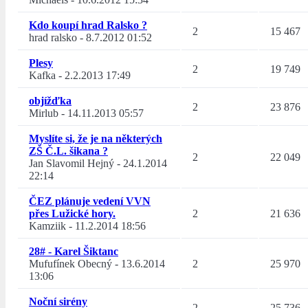
Kdo koupí hrad Ralsko ?
2
15 467
hrad ralsko
-
8.7.2012 01:52
Plesy
2
19 749
Kafka
-
2.2.2013 17:49
objížďka
2
23 876
Mirlub
-
14.11.2013 05:57
Myslíte si, že je na některých
ZŠ Č.L. šikana ?
2
22 049
Jan Slavomil Hejný
-
24.1.2014
22:14
ČEZ plánuje vedení VVN
přes Lužické hory.
2
21 636
Kamziik
-
11.2.2014 18:56
28# - Karel Šiktanc
Mufufínek Obecný
-
13.6.2014
2
25 970
13:06
Noční sirény
2
25 736