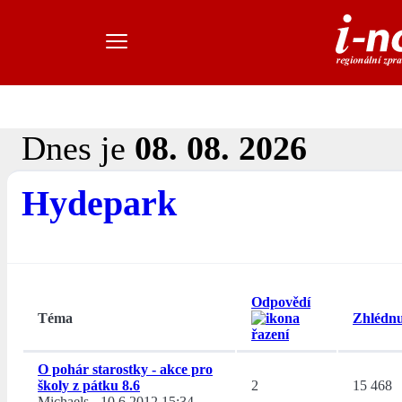
Dnes je
08. 08. 2026
Hydepark
Odpovědí
Téma
Zhlédnu
O pohár starostky - akce pro
školy z pátku 8.6
2
15 468
Michaels
-
10.6.2012 15:34