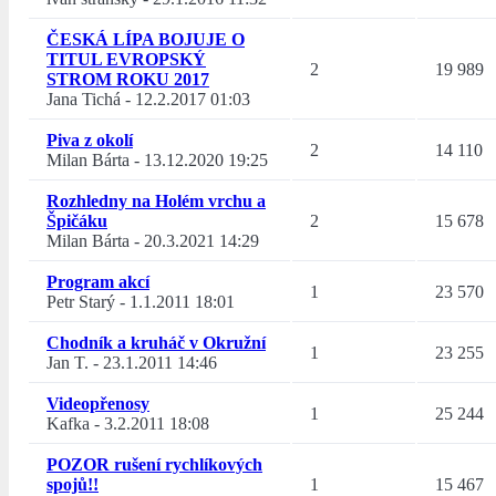
ČESKÁ LÍPA BOJUJE O
TITUL EVROPSKÝ
2
19 989
STROM ROKU 2017
Jana Tichá
-
12.2.2017 01:03
Piva z okolí
2
14 110
Milan Bárta
-
13.12.2020 19:25
Rozhledny na Holém vrchu a
Špičáku
2
15 678
Milan Bárta
-
20.3.2021 14:29
Program akcí
1
23 570
Petr Starý
-
1.1.2011 18:01
Chodník a kruháč v Okružní
1
23 255
Jan T.
-
23.1.2011 14:46
Videopřenosy
1
25 244
Kafka
-
3.2.2011 18:08
POZOR rušení rychlíkových
spojů!!
1
15 467