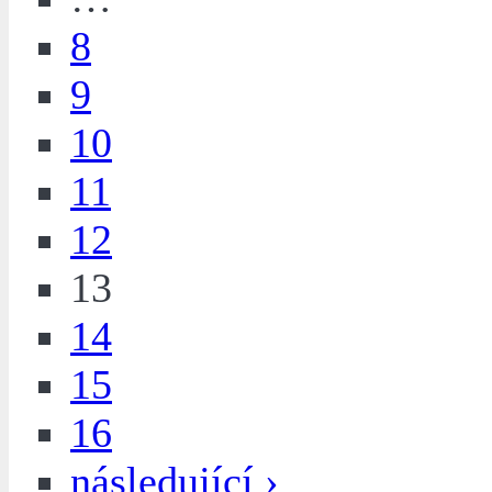
8
9
10
11
12
13
14
15
16
následující ›