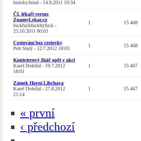
luzicky.horal
-
14.9.2011 10:34
ČL lékaři versus
ZnamyLekar.cz
1
15 468
fuckfuckfuckityfuck
-
23.10.2011 00:03
Cestování bez cestovky
1
15 468
Petr Starý
-
12.7.2012 18:03
Kontejerový žhář opět v akci
Karel Doležal
-
19.7.2012
1
15 467
18:01
Zámek Horní Libchava
Karel Doležal
-
27.8.2012
1
15 467
21:14
« první
‹ předchozí
…