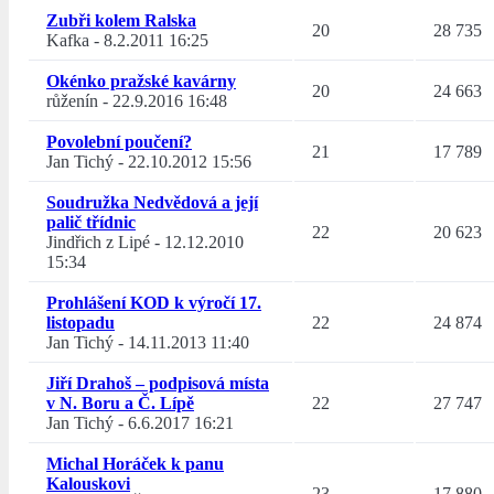
Zubři kolem Ralska
20
28 735
Kafka
-
8.2.2011 16:25
Okénko pražské kavárny
20
24 663
růženín
-
22.9.2016 16:48
Povolební poučení?
21
17 789
Jan Tichý
-
22.10.2012 15:56
Soudružka Nedvědová a její
palič třídnic
22
20 623
Jindřich z Lipé
-
12.12.2010
15:34
Prohlášení KOD k výročí 17.
listopadu
22
24 874
Jan Tichý
-
14.11.2013 11:40
Jiří Drahoš – podpisová místa
v N. Boru a Č. Lípě
22
27 747
Jan Tichý
-
6.6.2017 16:21
Michal Horáček k panu
Kalouskovi
23
17 880