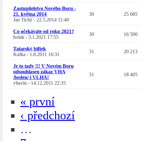
Zastupitelstvo Nového Boru -
21. května 2014
30
25 685
Jan Tichý
-
22.5.2014 11:40
Co očekáváte od roku 2021?
30
16 500
holak
-
3.1.2021 17:55
Tatarský biftek
31
20 213
Kafka
-
1.8.2011 16:31
Je to tady !!! V Novém Boru
odsouhlasen zákaz VHA
31
18 405
/beden/ i VLHA!
vltavín
-
14.12.2011 22:35
« první
‹ předchozí
…