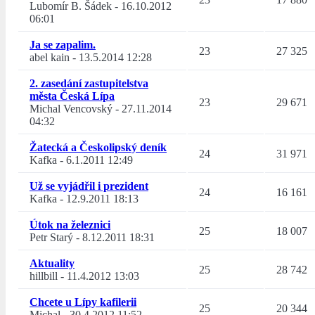
Lubomír B. Šádek
-
16.10.2012
06:01
Ja se zapalim.
23
27 325
abel kain
-
13.5.2014 12:28
2. zasedání zastupitelstva
města Česká Lípa
23
29 671
Michal Vencovský
-
27.11.2014
04:32
Žatecká a Českolipský deník
24
31 971
Kafka
-
6.1.2011 12:49
Už se vyjádřil i prezident
24
16 161
Kafka
-
12.9.2011 18:13
Útok na železnici
25
18 007
Petr Starý
-
8.12.2011 18:31
Aktuality
25
28 742
hillbill
-
11.4.2012 13:03
Chcete u Lípy kafilerii
25
20 344
Michal
-
30.4.2012 11:52