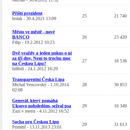
Příští prezident
25
21 740
holak
-
30.4.2021 13:09
Město ve městě - nové
BANCO
26
23 420
Filip
-
19.2.2012 10:23
Dvě vraždy a jeden pokus o ni
za tři dny. Není to trochu moc
27
18 536
na Českou Lípu?
hillbill
-
24.1.2012 16:29
Transparentní Česká Lípa
Michal Vencovský
-
1.10.2014
28
30 853
02:08
Generál, který pomáhá
Uksovo nohsledům, sežral psa
29
16 349
Zazi v metru
-
4.11.2012 16:52
Socha pro Českou Lípu
29
31 613
Primitif
-
13.11.2013 23:01