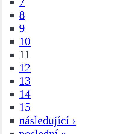
7
8
9
10
11
12
13
14
15
následující ›
poslední »