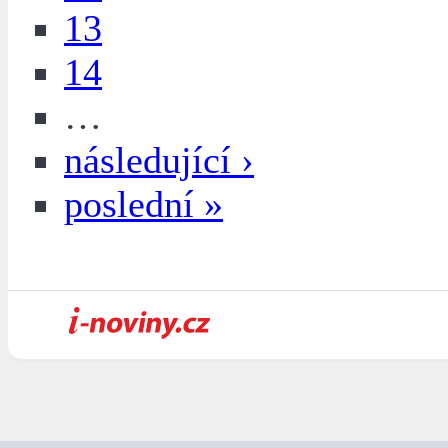
13
14
…
následující ›
poslední »