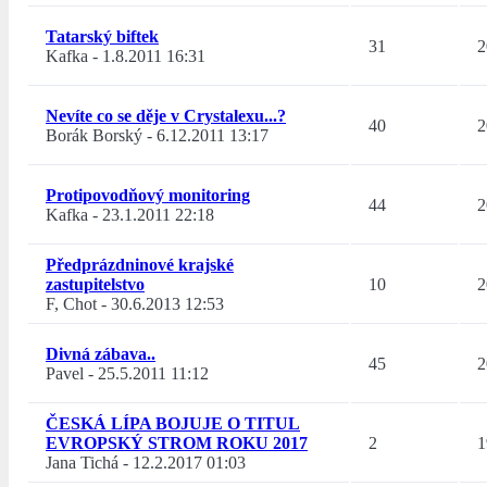
Tatarský biftek
31
2
Kafka
-
1.8.2011 16:31
Nevíte co se děje v Crystalexu...?
40
2
Borák Borský
-
6.12.2011 13:17
Protipovodňový monitoring
44
2
Kafka
-
23.1.2011 22:18
Předprázdninové krajské
zastupitelstvo
10
2
F, Chot
-
30.6.2013 12:53
Divná zábava..
45
2
Pavel
-
25.5.2011 11:12
ČESKÁ LÍPA BOJUJE O TITUL
EVROPSKÝ STROM ROKU 2017
2
1
Jana Tichá
-
12.2.2017 01:03