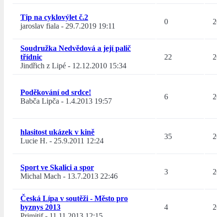
Tip na cyklovýlet č.2
0
2
jaroslav fiala
-
29.7.2019 19:11
Soudružka Nedvědová a její palič
třídnic
22
2
Jindřich z Lipé
-
12.12.2010 15:34
Poděkování od srdce!
6
2
Babča Lipča
-
1.4.2013 19:57
hlasitost ukázek v kině
35
2
Lucie H.
-
25.9.2011 12:24
Sport ve Skalici a spor
3
2
Michal Mach
-
13.7.2013 22:46
Česká Lípa v soutěži - Město pro
byznys 2013
4
2
Primitif
-
11.11.2013 12:15