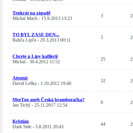
Tenkrát na západě
3
2
Michal Mach
-
15.9.2013 13:23
TO BYL ZASE DEN...
5
2
Babča Lipča
-
29.3.2013 00:11
Chcete u Lípy kafilerii
25
2
Michal
-
30.4.2012 11:52
Atentát
32
2
David Leška
-
1.10.2012 19:40
MeeToo aneb Česká bramboračka?
0
2
Jan Tichý
-
25.11.2017 12:54
Kristián
44
2
Dark Side
-
5.8.2011 20:43