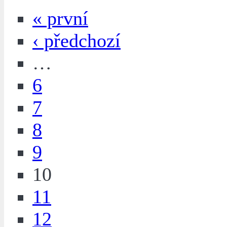
« první
‹ předchozí
…
6
7
8
9
10
11
12