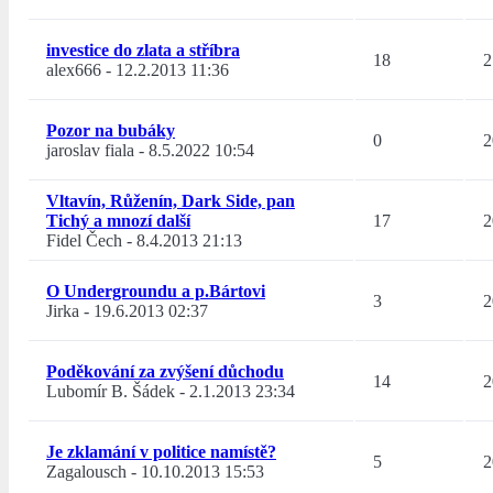
investice do zlata a stříbra
18
2
alex666
-
12.2.2013 11:36
Pozor na bubáky
0
2
jaroslav fiala
-
8.5.2022 10:54
Vltavín, Růženín, Dark Side, pan
Tichý a mnozí další
17
2
Fidel Čech
-
8.4.2013 21:13
O Undergroundu a p.Bártovi
3
2
Jirka
-
19.6.2013 02:37
Poděkování za zvýšení důchodu
14
2
Lubomír B. Šádek
-
2.1.2013 23:34
Je zklamání v politice namístě?
5
2
Zagalousch
-
10.10.2013 15:53