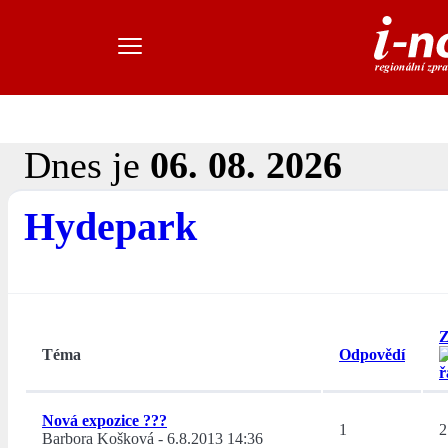
Dnes je
06. 08. 2026
Hydepark
Z
Téma
Odpovědí
Nová expozice ???
1
2
Barbora Košková
-
6.8.2013 14:36