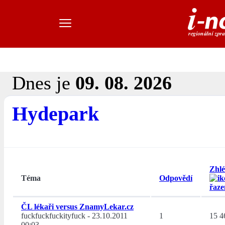
Dnes je
09. 08. 2026
Hydepark
Zhlé
Téma
Odpovědí
ČL lékaři versus ZnamyLekar.cz
fuckfuckfuckityfuck
-
23.10.2011
1
15 4
00:03