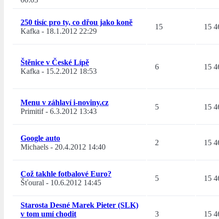
250 tisíc pro ty, co dřou jako koně
15
15 4
Kafka
-
18.1.2012 22:29
Štěnice v České Lípě
6
15 4
Kafka
-
15.2.2012 18:53
Menu v záhlaví i-noviny.cz
5
15 4
Primitif
-
6.3.2012 13:43
Google auto
2
15 4
Michaels
-
20.4.2012 14:40
Což takhle fotbalové Euro?
5
15 4
Šťoural
-
10.6.2012 14:45
Starosta Desné Marek Pieter (SLK)
v tom umí chodit
3
15 4