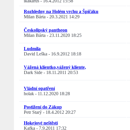
ikakarus
-
16.4.2012 15:58
Rozhledny na Holém vrchu a Špičáku
Milan Bárta
-
20.3.2021 14:29
Českolipský pantheon
Milan Bárta
-
23.11.2020 18:25
Ludmila
David Leška
-
16.9.2012 18:18
Vážená klientko,vážený kliente,
Dark Side
-
18.11.2011 20:53
Vládní opatření
holak
-
11.12.2020 18:28
Postižení do Zákup
Petr Starý
-
18.4.2012 20:27
Hokejové neštěstí
Kafka
-
7.9.2011 17:32