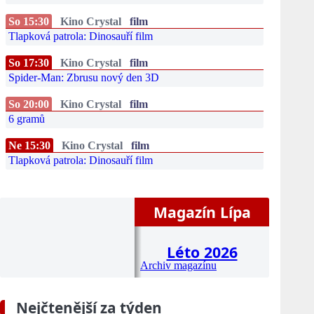
So 15:30
Kino Crystal
film
Tlapková patrola: Dinosauří film
So 17:30
Kino Crystal
film
Spider-Man: Zbrusu nový den 3D
So 20:00
Kino Crystal
film
6 gramů
Ne 15:30
Kino Crystal
film
Tlapková patrola: Dinosauří film
Magazín Lípa
Léto 2026
Archiv magazínu
Nejčtenější za týden