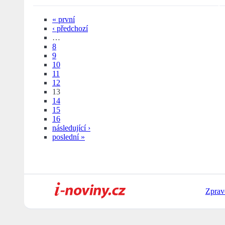
« první
‹ předchozí
…
8
9
10
11
12
13
14
15
16
následující ›
poslední »
Zprav