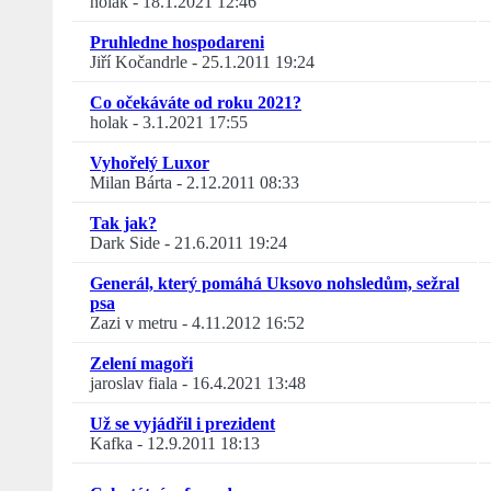
holak
-
18.1.2021 12:46
Pruhledne hospodareni
Jiří Kočandrle
-
25.1.2011 19:24
Co očekáváte od roku 2021?
holak
-
3.1.2021 17:55
Vyhořelý Luxor
Milan Bárta
-
2.12.2011 08:33
Tak jak?
Dark Side
-
21.6.2011 19:24
Generál, který pomáhá Uksovo nohsledům, sežral
psa
Zazi v metru
-
4.11.2012 16:52
Zelení magoři
jaroslav fiala
-
16.4.2021 13:48
Už se vyjádřil i prezident
Kafka
-
12.9.2011 18:13