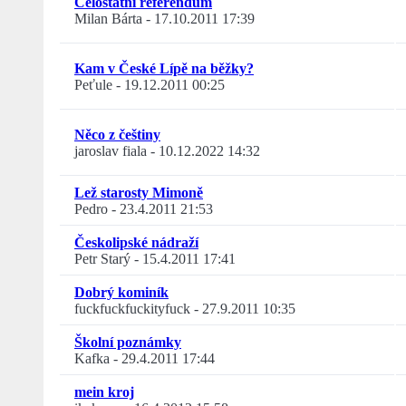
Celostátní referendum
Milan Bárta
-
17.10.2011 17:39
Kam v České Lípě na běžky?
Peťule
-
19.12.2011 00:25
Něco z češtiny
jaroslav fiala
-
10.12.2022 14:32
Lež starosty Mimoně
Pedro
-
23.4.2011 21:53
Českolipské nádraží
Petr Starý
-
15.4.2011 17:41
Dobrý kominík
fuckfuckfuckityfuck
-
27.9.2011 10:35
Školní poznámky
Kafka
-
29.4.2011 17:44
mein kroj