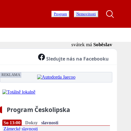
Program
Nemovitosti
svátek má
Soběslav
Sledujte nás na Facebooku
REKLAMA
Program Českolipska
So 13:00
Doksy
slavnosti
Zámecké slavnosti