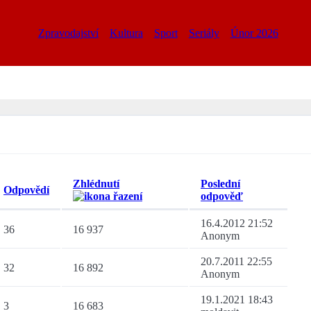
Zpravodajství
Kultura
Sport
Seriály
Únor 2026
Zhlédnutí
Poslední
Odpovědí
odpověď
16.4.2012 21:52
36
16 937
Anonym
20.7.2011 22:55
32
16 892
Anonym
19.1.2021 18:43
3
16 683