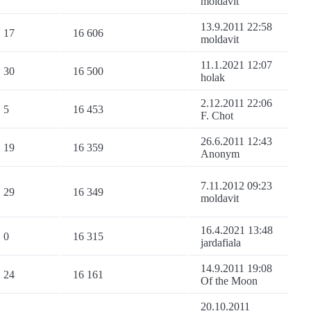
moldavit
13.9.2011 22:58
17
16 606
moldavit
11.1.2021 12:07
30
16 500
holak
2.12.2011 22:06
5
16 453
F. Chot
26.6.2011 12:43
19
16 359
Anonym
7.11.2012 09:23
29
16 349
moldavit
16.4.2021 13:48
0
16 315
jardafiala
14.9.2011 19:08
24
16 161
Of the Moon
20.10.2011