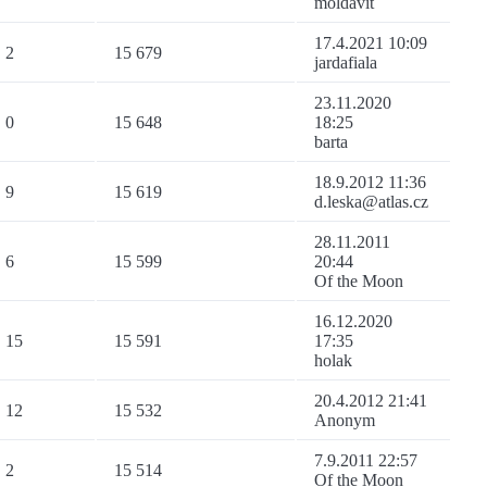
moldavit
17.4.2021 10:09
2
15 679
jardafiala
23.11.2020
0
15 648
18:25
barta
18.9.2012 11:36
9
15 619
d.leska@atlas.cz
28.11.2011
6
15 599
20:44
Of the Moon
16.12.2020
15
15 591
17:35
holak
20.4.2012 21:41
12
15 532
Anonym
7.9.2011 22:57
2
15 514
Of the Moon