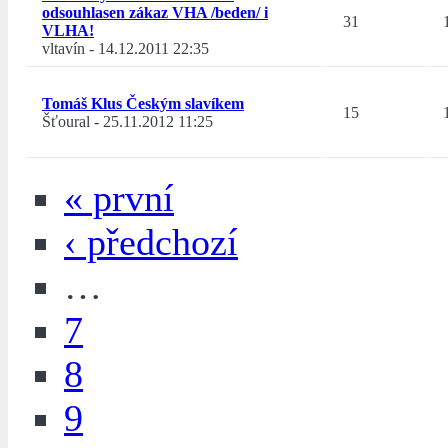
odsouhlasen zákaz VHA /beden/ i
31
VLHA!
vltavín
-
14.12.2011 22:35
Tomáš Klus Českým slavíkem
15
Šťoural
-
25.11.2012 11:25
« první
‹ předchozí
…
7
8
9