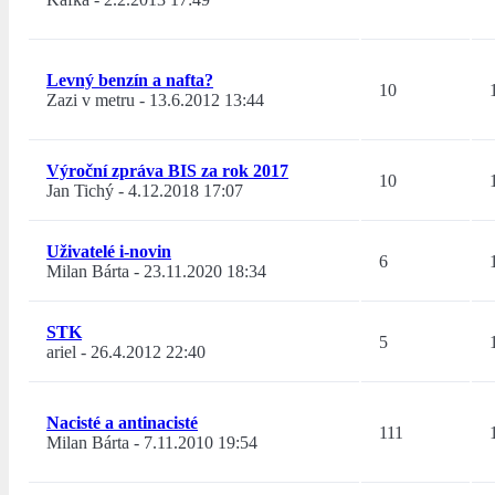
Levný benzín a nafta?
10
Zazi v metru
-
13.6.2012 13:44
Výroční zpráva BIS za rok 2017
10
Jan Tichý
-
4.12.2018 17:07
Uživatelé i-novin
6
Milan Bárta
-
23.11.2020 18:34
STK
5
ariel
-
26.4.2012 22:40
Nacisté a antinacisté
111
Milan Bárta
-
7.11.2010 19:54