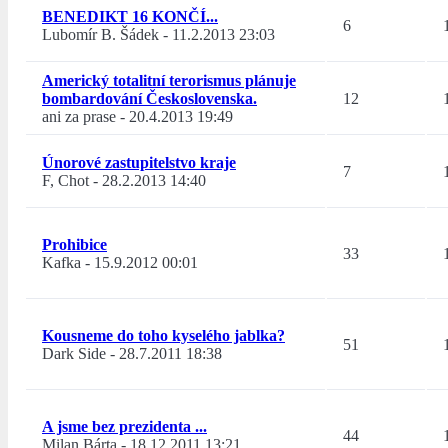
BENEDIKT 16 KONČÍ...
6
Lubomír B. Šádek
-
11.2.2013 23:03
Americký totalitní terorismus plánuje
bombardování Československa.
12
ani za prase
-
20.4.2013 19:49
Únorové zastupitelstvo kraje
7
F, Chot
-
28.2.2013 14:40
Prohibice
33
Kafka
-
15.9.2012 00:01
Kousneme do toho kyselého jablka?
51
Dark Side
-
28.7.2011 18:38
A jsme bez prezidenta ...
44
Milan Bárta
-
18.12.2011 13:21