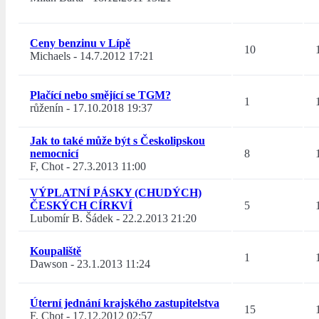
Ceny benzinu v Lípě
10
Michaels
-
14.7.2012 17:21
Plačící nebo smějící se TGM?
1
růženín
-
17.10.2018 19:37
Jak to také může být s Českolipskou
nemocnicí
8
F, Chot
-
27.3.2013 11:00
VÝPLATNÍ PÁSKY (CHUDÝCH)
ČESKÝCH CÍRKVÍ
5
Lubomír B. Šádek
-
22.2.2013 21:20
Koupaliště
1
Dawson
-
23.1.2013 11:24
Úterní jednání krajského zastupitelstva
15
F, Chot
-
17.12.2012 02:57