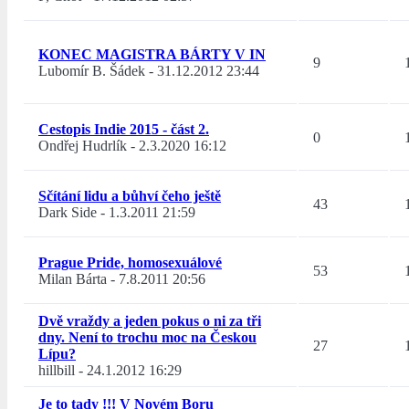
KONEC MAGISTRA BÁRTY V IN
9
Lubomír B. Šádek
-
31.12.2012 23:44
Cestopis Indie 2015 - část 2.
0
Ondřej Hudrlík
-
2.3.2020 16:12
Sčítání lidu a bůhví čeho ještě
43
Dark Side
-
1.3.2011 21:59
Prague Pride, homosexuálové
53
Milan Bárta
-
7.8.2011 20:56
Dvě vraždy a jeden pokus o ni za tři
dny. Není to trochu moc na Českou
27
Lípu?
hillbill
-
24.1.2012 16:29
Je to tady !!! V Novém Boru