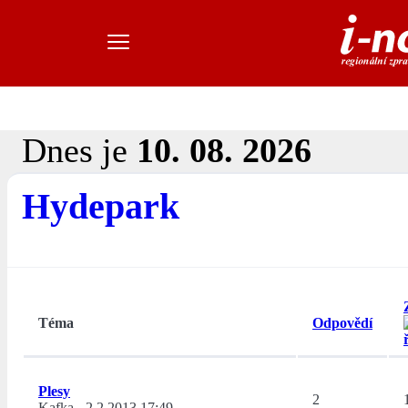
Dnes je
10. 08. 2026
Hydepark
Téma
Odpovědí
Plesy
2
Kafka
-
2.2.2013 17:49