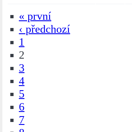
« první
‹ předchozí
1
2
3
4
5
6
7