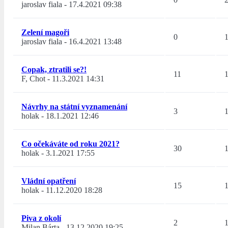
jaroslav fiala
-
17.4.2021 09:38
Zelení magoři
0
jaroslav fiala
-
16.4.2021 13:48
Copak, ztratili se?!
11
F, Chot
-
11.3.2021 14:31
Návrhy na státní vyznamenání
3
holak
-
18.1.2021 12:46
Co očekáváte od roku 2021?
30
holak
-
3.1.2021 17:55
Vládní opatření
15
holak
-
11.12.2020 18:28
Piva z okolí
2
Milan Bárta
-
13.12.2020 19:25