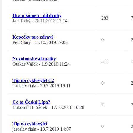
Hra o kámen - díl druhý
283
Jan Tichý
-
26.11.2012 17:14
Kopečky pro zdraví
0
Petr Starý
-
11.10.2019 19:03
Novoborské aktuality
311
Otakar Válek
-
1.9.2016 11:24
Tip na cyklovýlet č.2
0
jaroslav fiala
-
29.7.2019 19:11
Co ta Česká Lípa?
7
Lubomír B. Šádek
-
17.10.2018 16:28
Tip na cyklovýlet
0
jaroslav fiala
-
13.7.2019 14:07