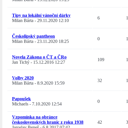
Tipy na lokální vánoční dárky
6
Milan Bárta
-
29.11.2020 12:10
Českolipský pantheon
0
Milan Bárta
-
23.11.2020 18:25
Novela Zákona o ČT a ČRo
109
Jan Tichý
-
15.12.2016 12:27
Volby 2020
32
Milan Bárta
-
8.9.2020 15:59
Papoušek
0
Michaels
-
7.10.2020 12:54
Vzpomínka na obránce
československých hranic z roku 1938
42
Jaroslav Beneš
-
6.8.2017 07:42