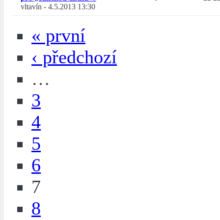
vltavín
-
4.5.2013 13:30
« první
‹ předchozí
…
3
4
5
6
7
8