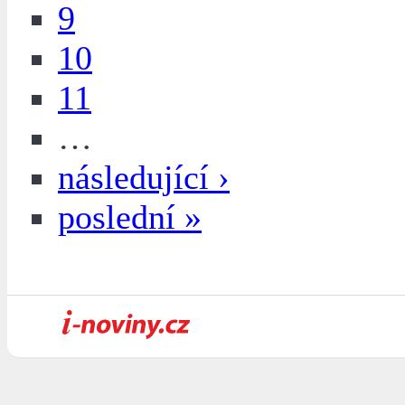
9
10
11
…
následující ›
poslední »