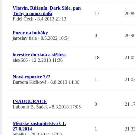
Vltavín, Růženín, Dark Side, pan
Tichý a mnozí další
17
20 8
Fidel Čech
-
8.4.2013 21:13
Pozor na bubáky
0
20 9
jaroslav fiala
-
8.5.2022 10:54
investice do zlata a stříbra
18
21 0
alex666
-
12.2.2013 11:36
Nová expozice ???
1
21 0
Barbora Košková
-
6.8.2013 14:36
INAUGURACE
0
21 1
Lubomír B. Šádek
-
8.3.2018 17:05
Městské zastupitelstvo CL
27.8.2014
1
21 3
rebelka
-
28.8.2014 17:08