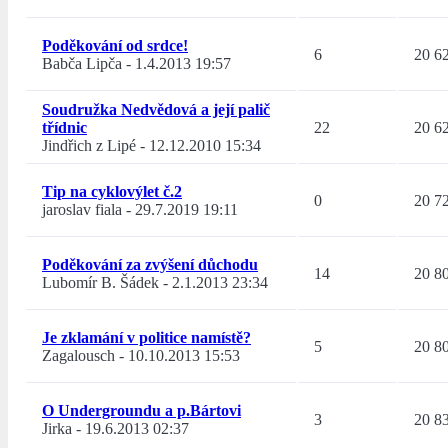
Poděkování od srdce!
6
20 6
Babča Lipča
-
1.4.2013 19:57
Soudružka Nedvědová a její palič
třídnic
22
20 6
Jindřich z Lipé
-
12.12.2010 15:34
Tip na cyklovýlet č.2
0
20 7
jaroslav fiala
-
29.7.2019 19:11
Poděkování za zvýšení důchodu
14
20 8
Lubomír B. Šádek
-
2.1.2013 23:34
Je zklamání v politice namístě?
5
20 8
Zagalousch
-
10.10.2013 15:53
O Undergroundu a p.Bártovi
3
20 8
Jirka
-
19.6.2013 02:37