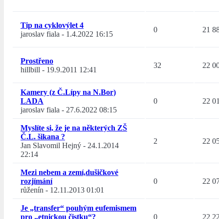
Tip na cyklovýlet 4
0
21 8
jaroslav fiala
-
1.4.2022 16:15
Prostřeno
32
22 0
hillbill
-
19.9.2011 12:41
Kamery (z Č.Lípy na N.Bor)
LADA
0
22 0
jaroslav fiala
-
27.6.2022 08:15
Myslíte si, že je na některých ZŠ
Č.L. šikana ?
2
22 0
Jan Slavomil Hejný
-
24.1.2014
22:14
Mezi nebem a zemí,dušičkové
rozjímání
0
22 0
růženín
-
12.11.2013 01:01
Je „transfer“ pouhým eufemismem
pro „etnickou čistku“?
0
22 2