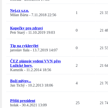
Nej.cz s.r.o.
1
21 3
Milan Bárta
-
7.11.2018 22:56
Kopečky pro zdraví
0
21 4
Petr Starý
-
11.10.2019 19:03
Tip na cyklovýlet
0
21 5
jaroslav fiala
-
13.7.2019 14:07
ČEZ plánuje vedení VVN přes
Lužické hory.
2
21 6
Kamziik
-
11.2.2014 18:56
Boží mlýny...
4
21 7
Jan Tichý
-
10.2.2013 18:06
Příští prezident
25
21 7
holak
-
30.4.2021 13:09