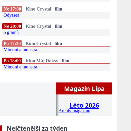
Ne 17:00
Kino Crystal
film
Odyssea
Ne 20:00
Kino Crystal
film
6 gramů
Po 17:30
Kino Crystal
film
Mimoni a monstra
Po 18:00
Kino Máj Doksy
film
Mimoni a monstra
Magazín Lípa
Léto 2026
Archiv magazínu
Nejčtenější za týden