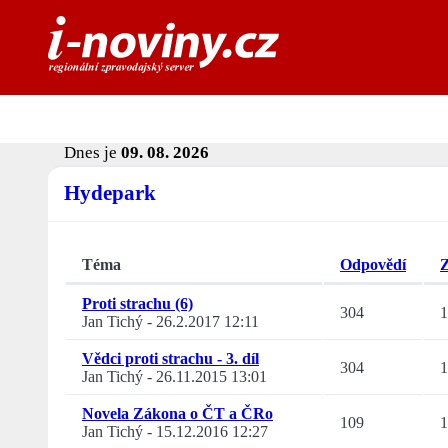
Dnes je
09. 08. 2026
Hydepark
Téma
Odpovědí
Z
Proti strachu (6)
304
1
Jan Tichý
-
26.2.2017 12:11
Vědci proti strachu - 3. díl
304
1
Jan Tichý
-
26.11.2015 13:01
Novela Zákona o ČT a ČRo
109
1
Jan Tichý
-
15.12.2016 12:27