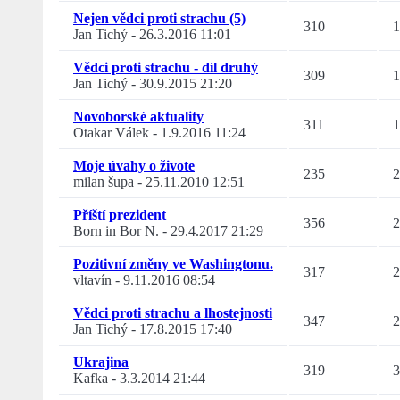
Nejen vědci proti strachu (5)
310
1
Jan Tichý
-
26.3.2016 11:01
Vědci proti strachu - díl druhý
309
1
Jan Tichý
-
30.9.2015 21:20
Novoborské aktuality
311
1
Otakar Válek
-
1.9.2016 11:24
Moje úvahy o živote
235
2
milan šupa
-
25.11.2010 12:51
Příští prezident
356
2
Born in Bor N.
-
29.4.2017 21:29
Pozitivní změny ve Washingtonu.
317
2
vltavín
-
9.11.2016 08:54
Vědci proti strachu a lhostejnosti
347
2
Jan Tichý
-
17.8.2015 17:40
Ukrajina
319
3
Kafka
-
3.3.2014 21:44