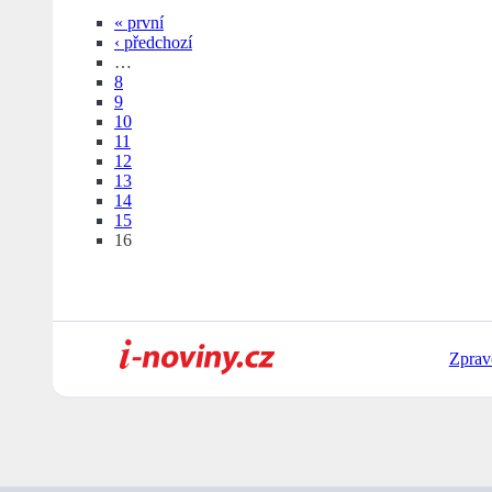
« první
‹ předchozí
…
8
9
10
11
12
13
14
15
16
Zprav