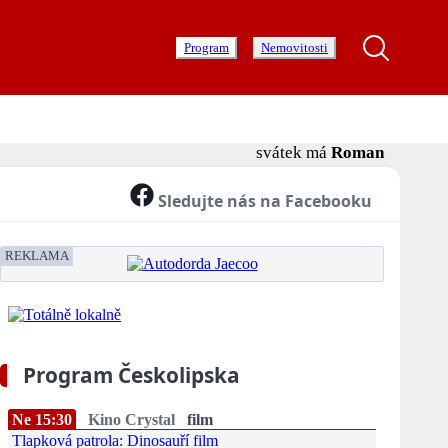
Program
Nemovitosti
svátek má
Roman
Sledujte nás na Facebooku
REKLAMA
Program Českolipska
Ne 15:30
Kino Crystal
film
Tlapková patrola: Dinosauří film