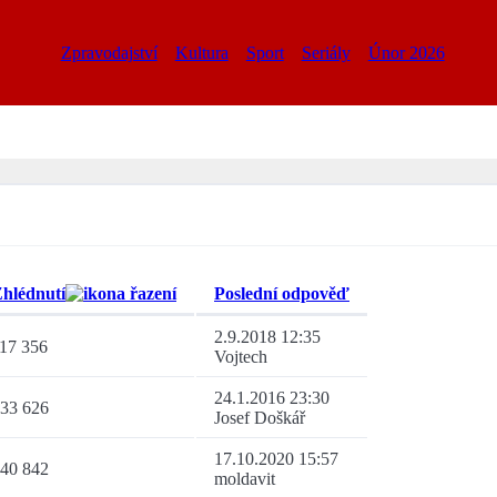
Zpravodajství
Kultura
Sport
Seriály
Únor 2026
hlédnutí
Poslední odpověď
2.9.2018 12:35
17 356
Vojtech
24.1.2016 23:30
33 626
Josef Doškář
17.10.2020 15:57
40 842
moldavit