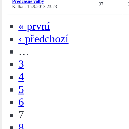
Předčasné volby
97
Kafka
-
15.9.2013 23:23
« první
‹ předchozí
…
3
4
5
6
7
8