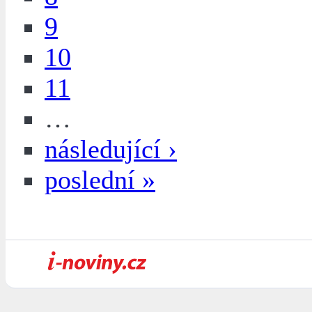
9
10
11
…
následující ›
poslední »