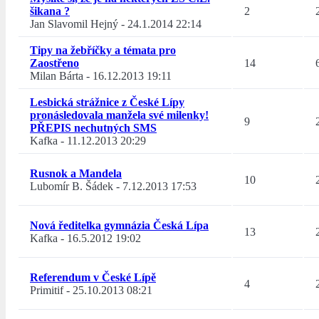
šikana ?
2
Jan Slavomil Hejný
-
24.1.2014 22:14
Tipy na žebříčky a témata pro
Zaostřeno
14
Milan Bárta
-
16.12.2013 19:11
Lesbická strážnice z České Lípy
pronásledovala manžela své milenky!
9
PŘEPIS nechutných SMS
Kafka
-
11.12.2013 20:29
Rusnok a Mandela
10
Lubomír B. Šádek
-
7.12.2013 17:53
Nová ředitelka gymnázia Česká Lípa
13
Kafka
-
16.5.2012 19:02
Referendum v České Lípě
4
Primitif
-
25.10.2013 08:21