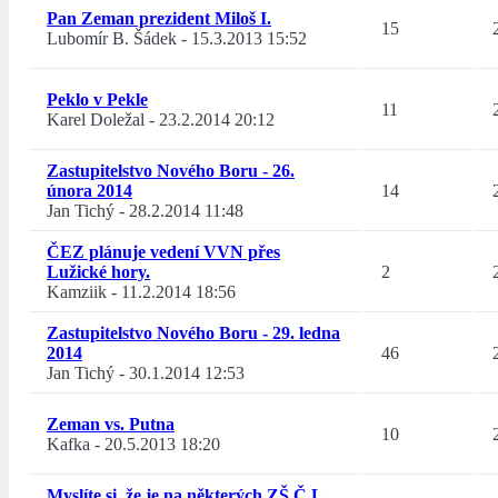
Pan Zeman prezident Miloš I.
15
Lubomír B. Šádek
-
15.3.2013 15:52
Peklo v Pekle
11
Karel Doležal
-
23.2.2014 20:12
Zastupitelstvo Nového Boru - 26.
února 2014
14
Jan Tichý
-
28.2.2014 11:48
ČEZ plánuje vedení VVN přes
Lužické hory.
2
Kamziik
-
11.2.2014 18:56
Zastupitelstvo Nového Boru - 29. ledna
2014
46
Jan Tichý
-
30.1.2014 12:53
Zeman vs. Putna
10
Kafka
-
20.5.2013 18:20
Myslíte si, že je na některých ZŠ Č.L.