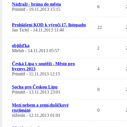
Nádraží - brána do města
6
Primitif
-
19.11.2013 15:15
Prohlášení KOD k výročí 17. listopadu
22
Jan Tichý
-
14.11.2013 11:40
objížďka
2
Mirlub
-
14.11.2013 05:57
Česká Lípa v soutěži - Město pro
byznys 2013
4
Primitif
-
11.11.2013 12:15
Socha pro Českou Lípu
0
Primitif
-
13.11.2013 23:01
Mezi nebem a zemí,dušičkové
rozjímání
0
růženín
-
12.11.2013 01:01