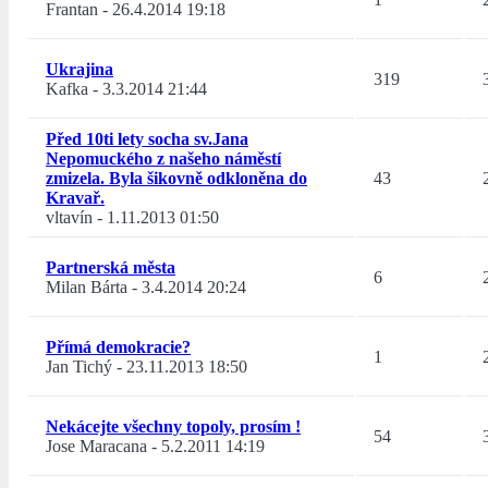
Frantan
-
26.4.2014 19:18
Ukrajina
319
Kafka
-
3.3.2014 21:44
Před 10ti lety socha sv.Jana
Nepomuckého z našeho náměstí
zmizela. Byla šikovně odkloněna do
43
Kravař.
vltavín
-
1.11.2013 01:50
Partnerská města
6
Milan Bárta
-
3.4.2014 20:24
Přímá demokracie?
1
Jan Tichý
-
23.11.2013 18:50
Nekácejte všechny topoly, prosím !
54
Jose Maracana
-
5.2.2011 14:19