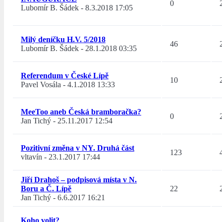
0
Lubomír B. Šádek
-
8.3.2018 17:05
Milý deníčku H.V. 5/2018
46
Lubomír B. Šádek
-
28.1.2018 03:35
Referendum v České Lípě
10
Pavel Vosála
-
4.1.2018 13:33
MeeToo aneb Česká bramboračka?
0
Jan Tichý
-
25.11.2017 12:54
Pozitivní změna v NY. Druhá část
123
vltavín
-
23.1.2017 17:44
Jiří Drahoš – podpisová místa v N.
Boru a Č. Lípě
22
Jan Tichý
-
6.6.2017 16:21
Koho volit?