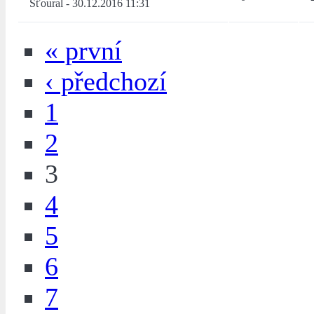
Šťoural
-
30.12.2016 11:31
« první
‹ předchozí
1
2
3
4
5
6
7