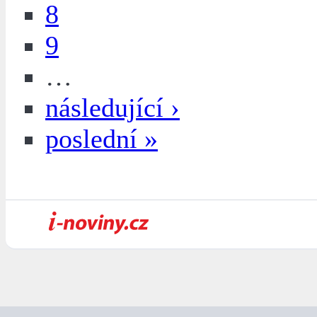
8
9
…
následující ›
poslední »