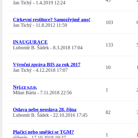
Jan Tichý
-
1.4.2019 12:24
Církevní restituce? Samozřejmě ano!
103
Jan Tichý
-
11.8.2012 11:59
INAUGURACE
133
Lubomír B. Šádek
-
8.3.2018 17:04
Výroční zpráva BIS za rok 2017
10
Jan Tichý
-
4.12.2018 17:07
Nej.cz s.r.o.
1
Milan Bárta
-
7.11.2018 22:56
Oslava nebo neoslava 28. října
82
Lubomír B. Šádek
-
22.10.2016 17:45
Plačící nebo smějící se TGM?
1
růženín
-
17.10.2018 19:37