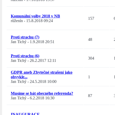
Komunální volby 2018 v NB
157
růženín
-
15.8.2018 09:24
Proti strachu (7)
48
Jan Tichý
-
1.9.2018 20:51
Proti strachu (6)
304
Jan Tichý
-
26.2.2017 12:11
GDPR aneb Zbytečné strašení jako
obvykle...
1
Jan Tichý
-
24.5.2018 10:00
Musíme se bát obecného referenda?
87
Jan Tichý
-
6.2.2018 16:30
INAUGURACE