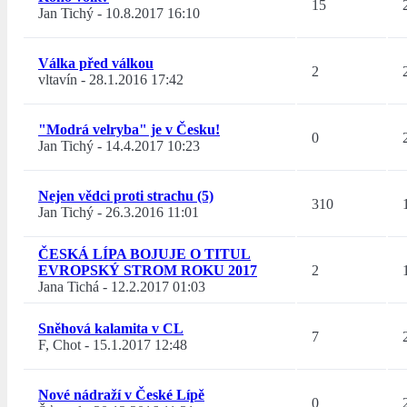
15
Jan Tichý
-
10.8.2017 16:10
Válka před válkou
2
vltavín
-
28.1.2016 17:42
"Modrá velryba" je v Česku!
0
Jan Tichý
-
14.4.2017 10:23
Nejen vědci proti strachu (5)
310
Jan Tichý
-
26.3.2016 11:01
ČESKÁ LÍPA BOJUJE O TITUL
EVROPSKÝ STROM ROKU 2017
2
Jana Tichá
-
12.2.2017 01:03
Sněhová kalamita v CL
7
F, Chot
-
15.1.2017 12:48
Nové nádraží v České Lípě
0