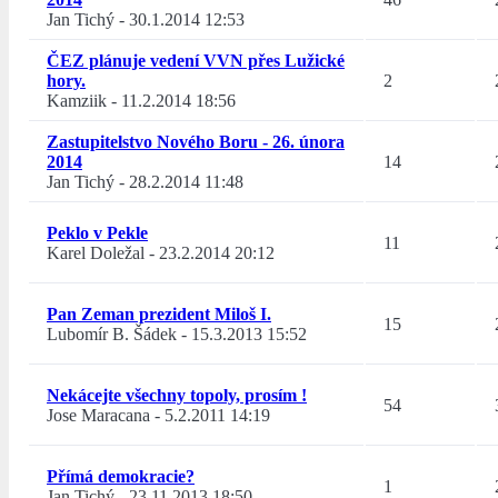
Jan Tichý
-
30.1.2014 12:53
ČEZ plánuje vedení VVN přes Lužické
hory.
2
Kamziik
-
11.2.2014 18:56
Zastupitelstvo Nového Boru - 26. února
2014
14
Jan Tichý
-
28.2.2014 11:48
Peklo v Pekle
11
Karel Doležal
-
23.2.2014 20:12
Pan Zeman prezident Miloš I.
15
Lubomír B. Šádek
-
15.3.2013 15:52
Nekácejte všechny topoly, prosím !
54
Jose Maracana
-
5.2.2011 14:19
Přímá demokracie?
1
Jan Tichý
-
23.11.2013 18:50