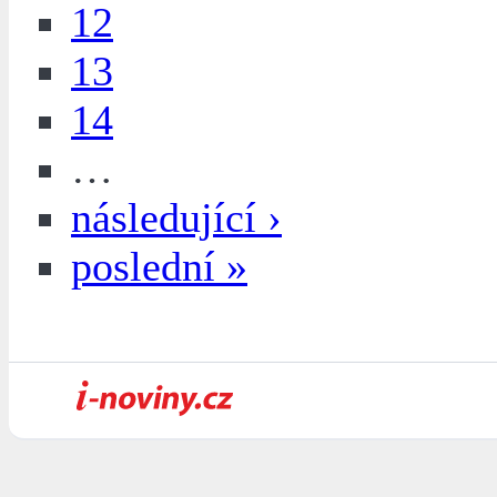
12
13
14
…
následující ›
poslední »