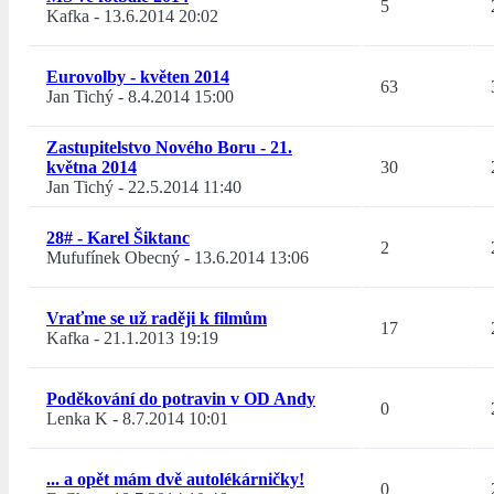
5
Kafka
-
13.6.2014 20:02
Eurovolby - květen 2014
63
Jan Tichý
-
8.4.2014 15:00
Zastupitelstvo Nového Boru - 21.
května 2014
30
Jan Tichý
-
22.5.2014 11:40
28# - Karel Šiktanc
2
Mufufínek Obecný
-
13.6.2014 13:06
Vraťme se už raději k filmům
17
Kafka
-
21.1.2013 19:19
Poděkování do potravin v OD Andy
0
Lenka K
-
8.7.2014 10:01
... a opět mám dvě autolékárničky!
0