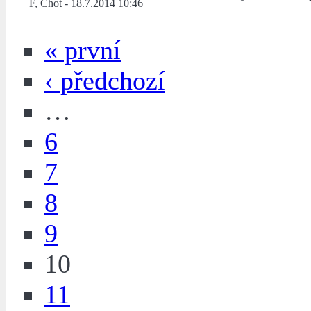
F, Chot
-
18.7.2014 10:46
« první
‹ předchozí
…
6
7
8
9
10
11