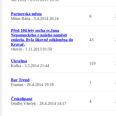
Partnerská města
6
Milan Bárta
-
3.4.2014 20:24
Před 10ti lety socha sv.Jana
Nepomuckého z našeho náměstí
zmizela. Byla šikovně odkloněna do
43
Kravař.
vltavín
-
1.11.2013 01:50
Ukrajina
319
Kafka
-
3.3.2014 21:44
Bar Trend
1
Frantan
-
26.4.2014 19:18
Českolipané
4
Ondřej Víteček
-
28.4.2014 14:17