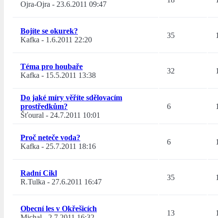
Ojra-Ojra
-
23.6.2011 09:47
Bojíte se okurek?
35
Kafka
-
1.6.2011 22:20
Téma pro houbaře
32
Kafka
-
15.5.2011 13:38
Do jaké míry věříte sdělovacím
prostředkům?
6
Šťoural
-
24.7.2011 10:01
Proč neteče voda?
6
Kafka
-
25.7.2011 18:16
Radní Cikl
35
R.Tulka
-
27.6.2011 16:47
Obecní les v Okřešicích
13
Michal
-
2.7.2011 16:32