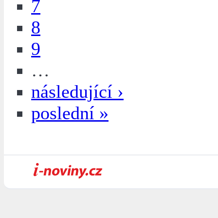
7
8
9
…
následující ›
poslední »