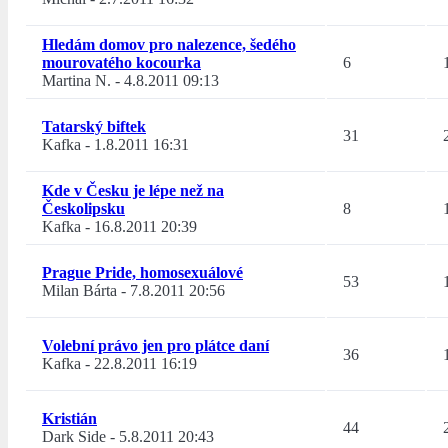
Hledám domov pro nalezence, šedého
mourovatého kocourka
6
Martina N.
-
4.8.2011 09:13
Tatarský biftek
31
Kafka
-
1.8.2011 16:31
Kde v Česku je lépe než na
Českolipsku
8
Kafka
-
16.8.2011 20:39
Prague Pride, homosexuálové
53
Milan Bárta
-
7.8.2011 20:56
Volební právo jen pro plátce daní
36
Kafka
-
22.8.2011 16:19
Kristián
44
Dark Side
-
5.8.2011 20:43