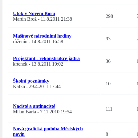
Útok v Novém Boru
298
Martin Brož
-
11.8.2011 21:38
Mašínové národními hrdiny
93
růženín
-
14.8.2011 16:58
Projektant - rekonstrukce jádra
36
krtenek
-
13.8.2011 19:02
Školní poznámky
10
Kafka
-
29.4.2011 17:44
Nacisté a antinacisté
111
Milan Bárta
-
7.11.2010 19:54
Nová grafická podoba Městských
novin
8