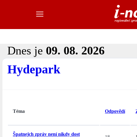
Dnes je
09. 08. 2026
Hydepark
Téma
Odpovědí
Špatnejch zpráv není nikdy dost
18