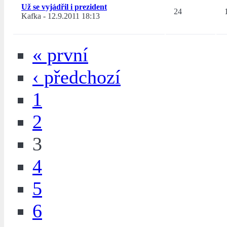
Už se vyjádřil i prezident
24
Kafka
-
12.9.2011 18:13
« první
‹ předchozí
1
2
3
4
5
6