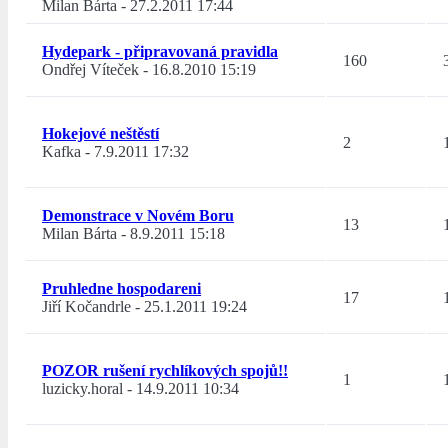
Milan Bárta
-
27.2.2011 17:44
Hydepark - připravovaná pravidla
160
Ondřej Víteček
-
16.8.2010 15:19
Hokejové neštěstí
2
Kafka
-
7.9.2011 17:32
Demonstrace v Novém Boru
13
Milan Bárta
-
8.9.2011 15:18
Pruhledne hospodareni
17
Jiří Kočandrle
-
25.1.2011 19:24
POZOR rušení rychlíkových spojů!!
1
luzicky.horal
-
14.9.2011 10:34