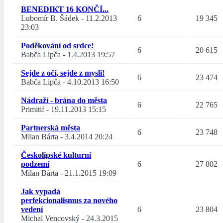
BENEDIKT 16 KONČÍ...
Lubomír B. Šádek
-
11.2.2013
6
19 345
23:03
Poděkování od srdce!
6
20 615
Babča Lipča
-
1.4.2013 19:57
Sejde z očí, sejde z mysli!
6
23 474
Babča Lipča
-
4.10.2013 16:50
Nádraží - brána do města
6
22 765
Primitif
-
19.11.2013 15:15
Partnerská města
6
23 748
Milan Bárta
-
3.4.2014 20:24
Českolipské kulturní
podzemí
6
27 802
Milan Bárta
-
21.1.2015 19:09
Jak vypadá
perfekcionalismus za nového
vedení
6
23 804
Michal Vencovský
-
24.3.2015