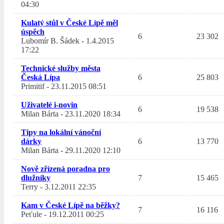
04:30
Kulatý stůl v České Lípě měl
úspěch
6
23 302
Lubomír B. Šádek
-
1.4.2015
17:22
Technické služby města
Česká Lípa
6
25 803
Primitif
-
23.11.2015 08:51
Uživatelé i-novin
6
19 538
Milan Bárta
-
23.11.2020 18:34
Tipy na lokální vánoční
dárky
6
13 770
Milan Bárta
-
29.11.2020 12:10
Nově zřízená poradna pro
dlužníky
7
15 465
Terry
-
3.12.2011 22:35
Kam v České Lípě na běžky?
7
16 116
Peťule
-
19.12.2011 00:25