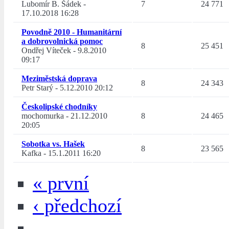
Lubomír B. Šádek
-
7
24 771
17.10.2018 16:28
Povodně 2010 - Humanitární
a dobrovolnická pomoc
8
25 451
Ondřej Víteček
-
9.8.2010
09:17
Meziměstská doprava
8
24 343
Petr Starý
-
5.12.2010 20:12
Českolipské chodníky
mochomurka
-
21.12.2010
8
24 465
20:05
Sobotka vs. Hašek
8
23 565
Kafka
-
15.1.2011 16:20
« první
‹ předchozí
…