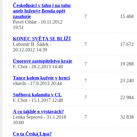
Českolipáci v tahu i na tahu
aneb Inženýr Benda opět
zasahuje
7
15 468
Pavel Cihlar
-
10.11.2012
19:51
KONEC SVĚTA SE BLÍŽÍ
Lubomír B. Šádek
-
7
17 672
20.12.2012 14:39
Únorové zastupitelstvo kraje
7
19 288
F, Chot
-
28.2.2013 14:40
Tance kolem kuřete v hrnci
7
23 240
vltavín
-
17.9.2013 20:44
Sněhová kalamita v CL
7
22 984
F, Chot
-
15.1.2017 12:48
A co takhle o výstavách?
Lenka Šepsová
-
31.1.2018
7
32 838
10:00
Co ta Česká Lípa?