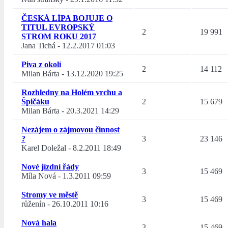
ČESKÁ LÍPA BOJUJE O
TITUL EVROPSKÝ
2
19 991
STROM ROKU 2017
Jana Tichá
-
12.2.2017 01:03
Piva z okolí
2
14 112
Milan Bárta
-
13.12.2020 19:25
Rozhledny na Holém vrchu a
Špičáku
2
15 679
Milan Bárta
-
20.3.2021 14:29
Nezájem o zájmovou činnost
?
3
23 146
Karel Doležal
-
8.2.2011 18:49
Nové jízdní řády
3
15 469
Míla Nová
-
1.3.2011 09:59
Stromy ve městě
3
15 469
růženín
-
26.10.2011 10:16
Nová hala
3
15 469