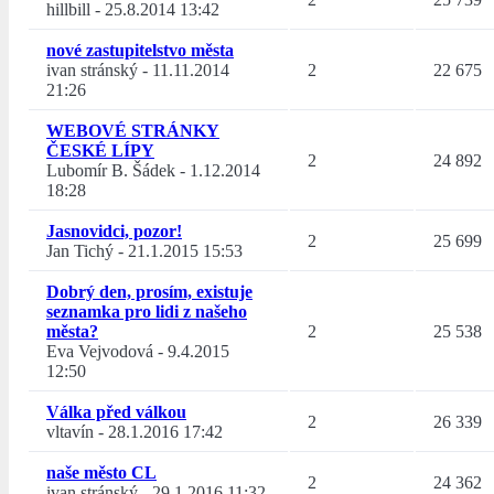
hillbill
-
25.8.2014 13:42
nové zastupitelstvo města
ivan stránský
-
11.11.2014
2
22 675
21:26
WEBOVÉ STRÁNKY
ČESKÉ LÍPY
2
24 892
Lubomír B. Šádek
-
1.12.2014
18:28
Jasnovidci, pozor!
2
25 699
Jan Tichý
-
21.1.2015 15:53
Dobrý den, prosím, existuje
seznamka pro lidi z našeho
města?
2
25 538
Eva Vejvodová
-
9.4.2015
12:50
Válka před válkou
2
26 339
vltavín
-
28.1.2016 17:42
naše město CL
2
24 362
ivan stránský
-
29.1.2016 11:32