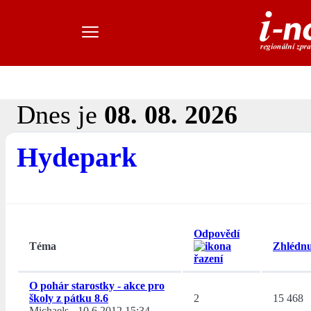
Dnes je
08. 08. 2026
Hydepark
Odpovědí
Téma
Zhlédnu
O pohár starostky - akce pro
školy z pátku 8.6
2
15 468
Michaels
-
10.6.2012 15:34