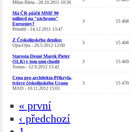
Milan Bárta
-
28.10.2011 10:36
Má ČR půjčit MMF 90
miliard na "záchranu"
3
15 468
Eurozóny?
Primitif
-
14.12.2011 13:47
Z Českolipského deníku:
3
15 468
Ojra-Ojra
-
26.5.2012 12:00
Starosta Desné Marek Pieter
(SLK) v tom umí chodit
3
15 469
Tomas
-
12.9.2012 15:42
Cena pro architekta Přikryla-
tvůrce českolipského Uranu
3
15 470
MAD
-
10.11.2012 15:01
« první
‹ předchozí
1