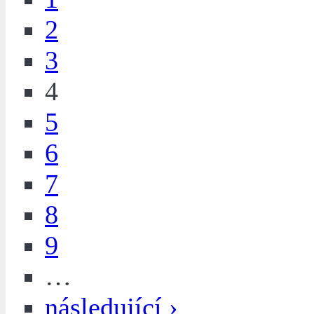
2
3
4
5
6
7
8
9
…
následující ›