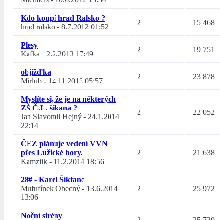
Kdo koupí hrad Ralsko ?
2
15 468
hrad ralsko
-
8.7.2012 01:52
Plesy
2
19 751
Kafka
-
2.2.2013 17:49
objížďka
2
23 878
Mirlub
-
14.11.2013 05:57
Myslíte si, že je na některých
ZŠ Č.L. šikana ?
2
22 052
Jan Slavomil Hejný
-
24.1.2014
22:14
ČEZ plánuje vedení VVN
přes Lužické hory.
2
21 638
Kamziik
-
11.2.2014 18:56
28# - Karel Šiktanc
Mufufínek Obecný
-
13.6.2014
2
25 972
13:06
Noční sirény
2
25 739