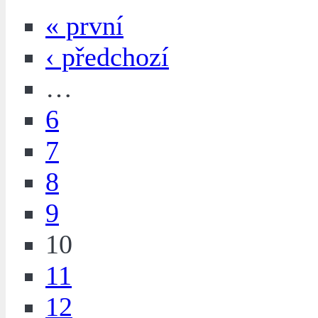
« první
‹ předchozí
…
6
7
8
9
10
11
12