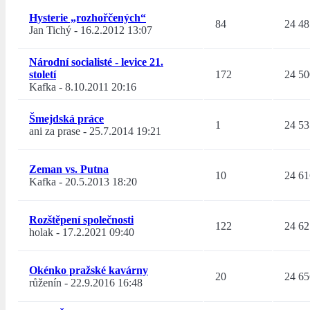
Hysterie „rozhořčených“
84
24 48
Jan Tichý
-
16.2.2012 13:07
Národní socialisté - levice 21.
století
172
24 50
Kafka
-
8.10.2011 20:16
Šmejdská práce
1
24 53
ani za prase
-
25.7.2014 19:21
Zeman vs. Putna
10
24 61
Kafka
-
20.5.2013 18:20
Rozštěpení společnosti
122
24 62
holak
-
17.2.2021 09:40
Okénko pražské kavárny
20
24 65
růženín
-
22.9.2016 16:48