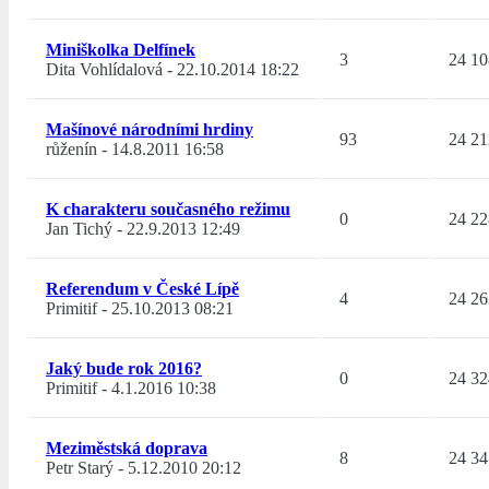
Miniškolka Delfínek
3
24 10
Dita Vohlídalová
-
22.10.2014 18:22
Mašínové národními hrdiny
93
24 21
růženín
-
14.8.2011 16:58
K charakteru současného režimu
0
24 22
Jan Tichý
-
22.9.2013 12:49
Referendum v České Lípě
4
24 26
Primitif
-
25.10.2013 08:21
Jaký bude rok 2016?
0
24 32
Primitif
-
4.1.2016 10:38
Meziměstská doprava
8
24 34
Petr Starý
-
5.12.2010 20:12