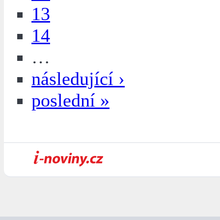
13
14
…
následující ›
poslední »