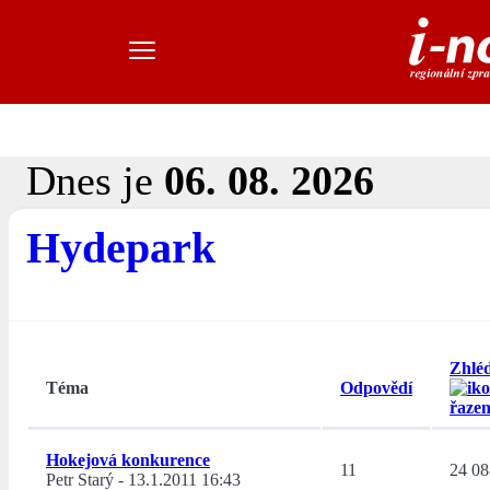
Dnes je
06. 08. 2026
Hydepark
Zhlé
Téma
Odpovědí
Hokejová konkurence
11
24 08
Petr Starý
-
13.1.2011 16:43