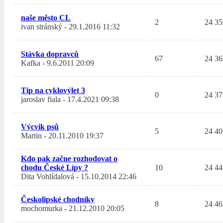
naše město CL
2
24 35
ivan stránský
-
29.1.2016 11:32
Stávka dopravců
67
24 36
Kafka
-
9.6.2011 20:09
Tip na cyklovýlet 3
0
24 37
jaroslav fiala
-
17.4.2021 09:38
Výcvik psů
5
24 40
Martin
-
20.11.2010 19:37
Kdo pak začne rozhodovat o
chodu České Lípy ?
10
24 44
Dita Vohlídalová
-
15.10.2014 22:46
Českolipské chodníky
8
24 46
mochomurka
-
21.12.2010 20:05