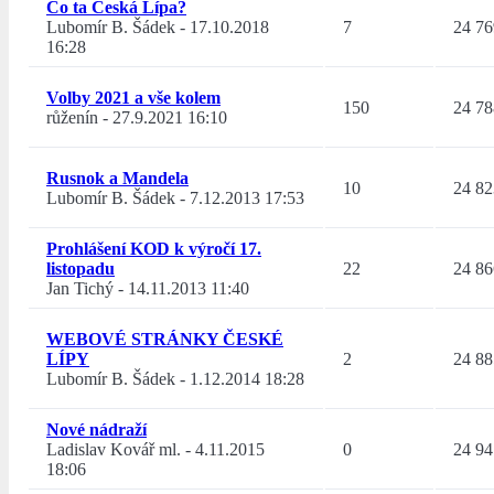
Co ta Česká Lípa?
Lubomír B. Šádek
-
17.10.2018
7
24 76
16:28
Volby 2021 a vše kolem
150
24 78
růženín
-
27.9.2021 16:10
Rusnok a Mandela
10
24 82
Lubomír B. Šádek
-
7.12.2013 17:53
Prohlášení KOD k výročí 17.
listopadu
22
24 86
Jan Tichý
-
14.11.2013 11:40
WEBOVÉ STRÁNKY ČESKÉ
LÍPY
2
24 88
Lubomír B. Šádek
-
1.12.2014 18:28
Nové nádraží
Ladislav Kovář ml.
-
4.11.2015
0
24 94
18:06