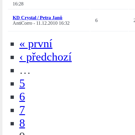
16:28
KD Crystal / Petra Janů
6
AntiCorro
-
11.12.2010 16:32
« první
‹ předchozí
…
5
6
7
8