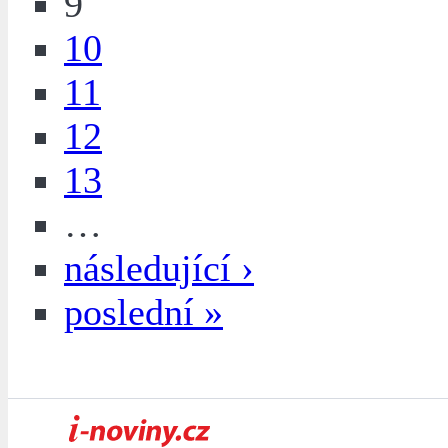
9
10
11
12
13
…
následující ›
poslední »