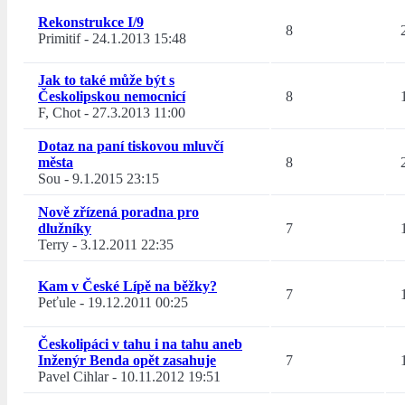
Rekonstrukce I/9
8
Primitif
-
24.1.2013 15:48
Jak to také může být s
Českolipskou nemocnicí
8
F, Chot
-
27.3.2013 11:00
Dotaz na paní tiskovou mluvčí
města
8
Sou
-
9.1.2015 23:15
Nově zřízená poradna pro
dlužníky
7
Terry
-
3.12.2011 22:35
Kam v České Lípě na běžky?
7
Peťule
-
19.12.2011 00:25
Českolipáci v tahu i na tahu aneb
Inženýr Benda opět zasahuje
7
Pavel Cihlar
-
10.11.2012 19:51