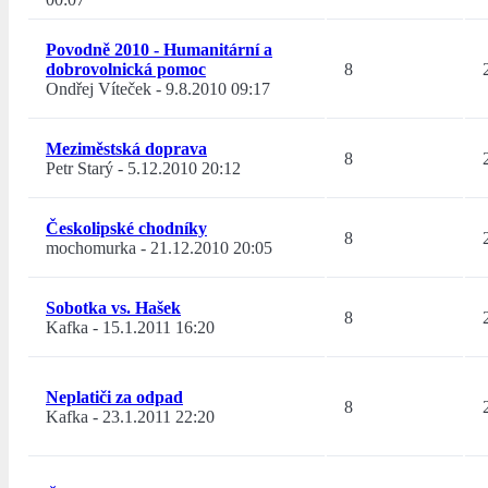
Povodně 2010 - Humanitární a
dobrovolnická pomoc
8
Ondřej Víteček
-
9.8.2010 09:17
Meziměstská doprava
8
Petr Starý
-
5.12.2010 20:12
Českolipské chodníky
8
mochomurka
-
21.12.2010 20:05
Sobotka vs. Hašek
8
Kafka
-
15.1.2011 16:20
Neplatiči za odpad
8
Kafka
-
23.1.2011 22:20