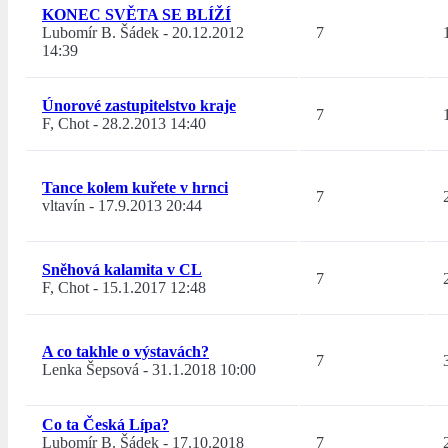
KONEC SVĚTA SE BLÍŽÍ
Lubomír B. Šádek
-
20.12.2012
7
14:39
Únorové zastupitelstvo kraje
7
F, Chot
-
28.2.2013 14:40
Tance kolem kuřete v hrnci
7
vltavín
-
17.9.2013 20:44
Sněhová kalamita v CL
7
F, Chot
-
15.1.2017 12:48
A co takhle o výstavách?
7
Lenka Šepsová
-
31.1.2018 10:00
Co ta Česká Lípa?
Lubomír B. Šádek
-
17.10.2018
7