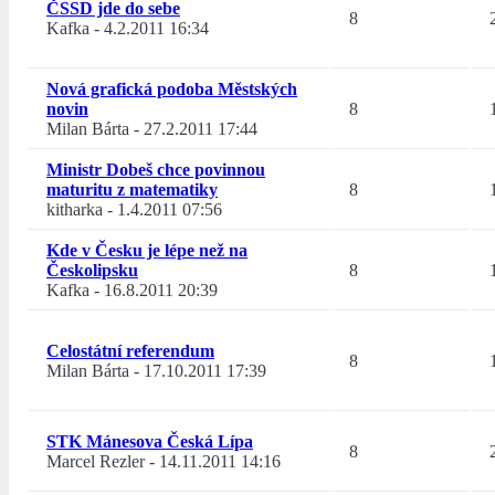
ČSSD jde do sebe
8
Kafka
-
4.2.2011 16:34
Nová grafická podoba Městských
novin
8
Milan Bárta
-
27.2.2011 17:44
Ministr Dobeš chce povinnou
maturitu z matematiky
8
kitharka
-
1.4.2011 07:56
Kde v Česku je lépe než na
Českolipsku
8
Kafka
-
16.8.2011 20:39
Celostátní referendum
8
Milan Bárta
-
17.10.2011 17:39
STK Mánesova Česká Lípa
8
Marcel Rezler
-
14.11.2011 14:16