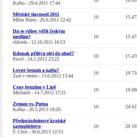
10
16 01
Kafka
-
29.4.2011 17:44
Městské slavnosti 2011
10
15 47
Milan Bárta
-
26.6.2011 22:42
Dá se vůbec věřit českým
mediím?
10
15 47
růženín
-
12.10.2011 16:53
Kdopak přilévá olej do ohně?
10
15 47
Pavel
-
24.1.2012 23:22
Levný benzín a nafta?
10
19 73
Zazi v metru
-
13.6.2012 13:44
Ceny benzinu v Lípě
10
19 08
Michaels
-
14.7.2012 17:21
Zeman vs. Putna
10
24 62
Kafka
-
20.5.2013 18:20
Předprázdninové krajské
zastupitelstvo
10
20 10
F, Chot
-
30.6.2013 12:53