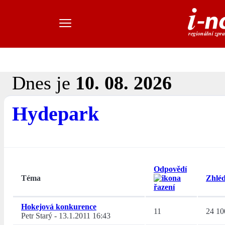
Dnes je
10. 08. 2026
Hydepark
Odpovědí
Téma
Zhléd
Hokejová konkurence
11
24 10
Petr Starý
-
13.1.2011 16:43