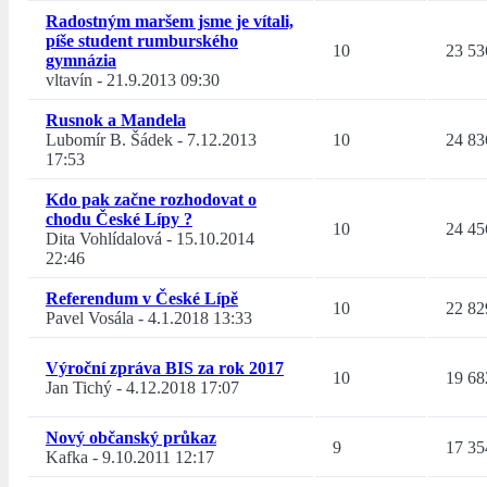
Radostným maršem jsme je vítali,
píše student rumburského
10
23 53
gymnázia
vltavín
-
21.9.2013 09:30
Rusnok a Mandela
Lubomír B. Šádek
-
7.12.2013
10
24 83
17:53
Kdo pak začne rozhodovat o
chodu České Lípy ?
10
24 45
Dita Vohlídalová
-
15.10.2014
22:46
Referendum v České Lípě
10
22 82
Pavel Vosála
-
4.1.2018 13:33
Výroční zpráva BIS za rok 2017
10
19 68
Jan Tichý
-
4.12.2018 17:07
Nový občanský průkaz
9
17 35
Kafka
-
9.10.2011 12:17