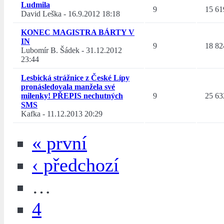
Ludmila
9
15 61
David Leška
-
16.9.2012 18:18
KONEC MAGISTRA BÁRTY V
IN
9
18 82
Lubomír B. Šádek
-
31.12.2012
23:44
Lesbická strážnice z České Lípy
pronásledovala manžela své
milenky! PŘEPIS nechutných
9
25 63
SMS
Kafka
-
11.12.2013 20:29
« první
‹ předchozí
…
4