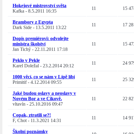
Hokejové mistrovství světa
11
15 47
Kafka
-
8.5.2011 16:35
Brambory z Egypta
11
17 28
Dark Side
-
13.5.2011 13:22
Dopis premiérovi: odvolejte
ministra školství
11
15 47
Jan Tichý
-
22.11.2011 17:18
Peklo v Pekle
11
24 97
Karel Doležal
-
23.2.2014 20:12
1000 věcí, co se nám v Lípě líbí
11
25 32
Primitif
-
4.12.2014 09:55
Jaké budou oslavy a neoslavy v
Novém Bor a ve Cikově.
11
22 82
vltavín
-
25.10.2016 09:47
Copak, ztratili se?!
11
14 91
F, Chot
-
11.3.2021 14:31
Školní poznámky