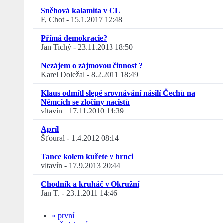
Sněhová kalamita v CL
F, Chot
-
15.1.2017 12:48
Přímá demokracie?
Jan Tichý
-
23.11.2013 18:50
Nezájem o zájmovou činnost ?
Karel Doležal
-
8.2.2011 18:49
Klaus odmítl slepé srovnávání násilí Čechů na
Němcích se zločiny nacistů
vltavín
-
17.11.2010 14:39
Apríl
Šťoural
-
1.4.2012 08:14
Tance kolem kuřete v hrnci
vltavín
-
17.9.2013 20:44
Chodník a kruháč v Okružní
Jan T.
-
23.1.2011 14:46
« první