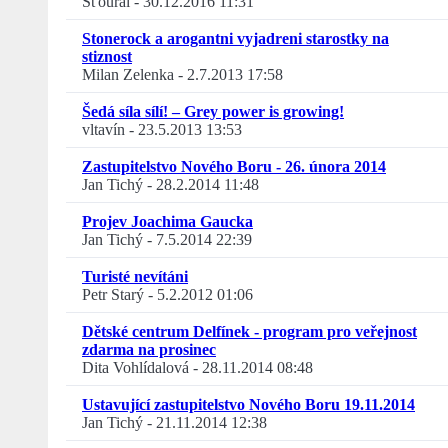
Šťoural
-
30.12.2016 11:31
Stonerock a arogantni vyjadreni starostky na
stiznost
Milan Zelenka
-
2.7.2013 17:58
Šedá síla sílí! – Grey power is growing!
vltavín
-
23.5.2013 13:53
Zastupitelstvo Nového Boru - 26. února 2014
Jan Tichý
-
28.2.2014 11:48
Projev Joachima Gaucka
Jan Tichý
-
7.5.2014 22:39
Turisté nevítáni
Petr Starý
-
5.2.2012 01:06
Dětské centrum Delfínek - program pro veřejnost
zdarma na prosinec
Dita Vohlídalová
-
28.11.2014 08:48
Ustavující zastupitelstvo Nového Boru 19.11.2014
Jan Tichý
-
21.11.2014 12:38