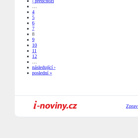
‹ předchozí
…
4
5
6
7
8
9
10
11
12
…
následující ›
poslední »
Zprav