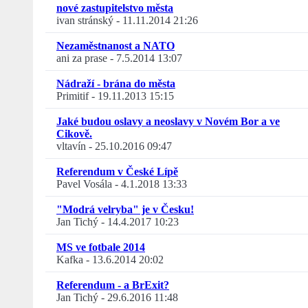
nové zastupitelstvo města
ivan stránský
-
11.11.2014 21:26
Nezaměstnanost a NATO
ani za prase
-
7.5.2014 13:07
Nádraží - brána do města
Primitif
-
19.11.2013 15:15
Jaké budou oslavy a neoslavy v Novém Bor a ve
Cikově.
vltavín
-
25.10.2016 09:47
Referendum v České Lípě
Pavel Vosála
-
4.1.2018 13:33
"Modrá velryba" je v Česku!
Jan Tichý
-
14.4.2017 10:23
MS ve fotbale 2014
Kafka
-
13.6.2014 20:02
Referendum - a BrExit?
Jan Tichý
-
29.6.2016 11:48