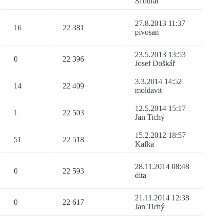
Šťoural
27.8.2013 11:37
16
22 381
pivosan
23.5.2013 13:53
0
22 396
Josef Doškář
3.3.2014 14:52
14
22 409
moldavit
12.5.2014 15:17
1
22 503
Jan Tichý
15.2.2012 18:57
51
22 518
Kafka
28.11.2014 08:48
0
22 593
dita
21.11.2014 12:38
0
22 617
Jan Tichý