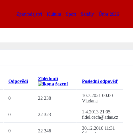
Zpravodajství
Kultura
Sport
Seriály
Únor 2026
Zhlédnutí
Odpovědí
Poslední odpověď
10.7.2021 00:00
0
22 238
Vladana
1.4.2013 21:05
0
22 323
fidel.cech@atlas.cz
30.12.2016 11:31
0
22 346