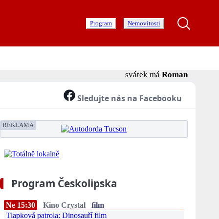
Program
Nemovitosti
svátek má
Roman
Sledujte nás na Facebooku
REKLAMA
Program Českolipska
Ne 15:30
Kino Crystal
film
Tlapková patrola: Dinosauří film