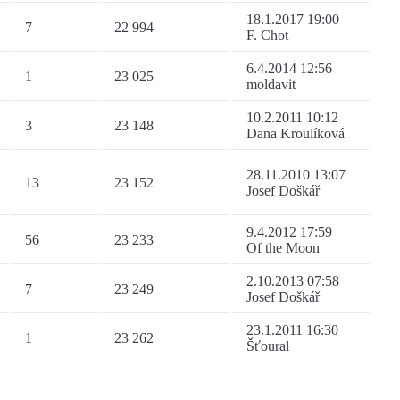
18.1.2017 19:00
7
22 994
F. Chot
6.4.2014 12:56
1
23 025
moldavit
10.2.2011 10:12
3
23 148
Dana Kroulíková
28.11.2010 13:07
13
23 152
Josef Doškář
9.4.2012 17:59
56
23 233
Of the Moon
2.10.2013 07:58
7
23 249
Josef Doškář
23.1.2011 16:30
1
23 262
Šťoural