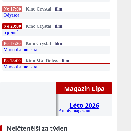
Ne 17:00
Kino Crystal
film
Odyssea
Ne 20:00
Kino Crystal
film
6 gramů
Po 17:30
Kino Crystal
film
Mimoni a monstra
Po 18:00
Kino Máj Doksy
film
Mimoni a monstra
Magazín Lípa
Léto 2026
Archiv magazínu
Nejčtenější za týden