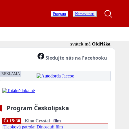
Program
Nemovitosti
svátek má
Oldřiška
Sledujte nás na Facebooku
REKLAMA
Program Českolipska
Čt 15:30
Kino Crystal
film
Tlapková patrola: Dinosauří film