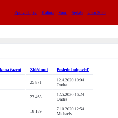
Zpravodajství
Kultura
Sport
Seriály
Únor 2026
Zhlédnutí
Poslední odpověď
12.4.2020 10:04
25 871
Ondra
12.5.2020 16:24
23 468
Ondra
7.10.2020 12:54
18 189
Michaels