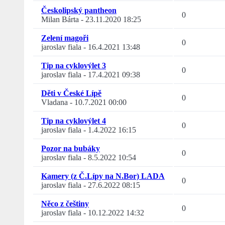
Českolipský pantheon
0
Milan Bárta
-
23.11.2020 18:25
Zelení magoři
0
jaroslav fiala
-
16.4.2021 13:48
Tip na cyklovýlet 3
0
jaroslav fiala
-
17.4.2021 09:38
Děti v České Lípě
0
Vladana
-
10.7.2021 00:00
Tip na cyklovýlet 4
0
jaroslav fiala
-
1.4.2022 16:15
Pozor na bubáky
0
jaroslav fiala
-
8.5.2022 10:54
Kamery (z Č.Lípy na N.Bor) LADA
0
jaroslav fiala
-
27.6.2022 08:15
Něco z češtiny
0
jaroslav fiala
-
10.12.2022 14:32