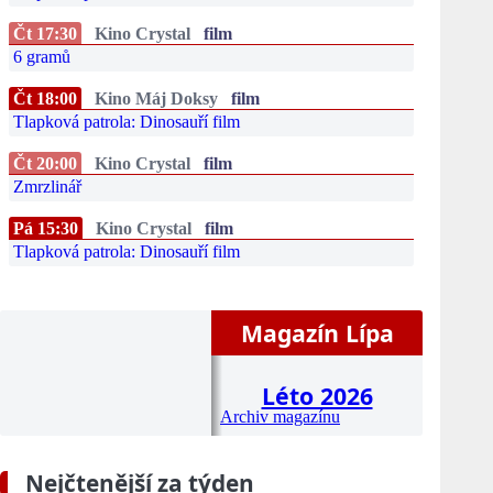
Čt 17:30
Kino Crystal
film
6 gramů
Čt 18:00
Kino Máj Doksy
film
Tlapková patrola: Dinosauří film
Čt 20:00
Kino Crystal
film
Zmrzlinář
Pá 15:30
Kino Crystal
film
Tlapková patrola: Dinosauří film
Magazín Lípa
Léto 2026
Archiv magazínu
Nejčtenější za týden