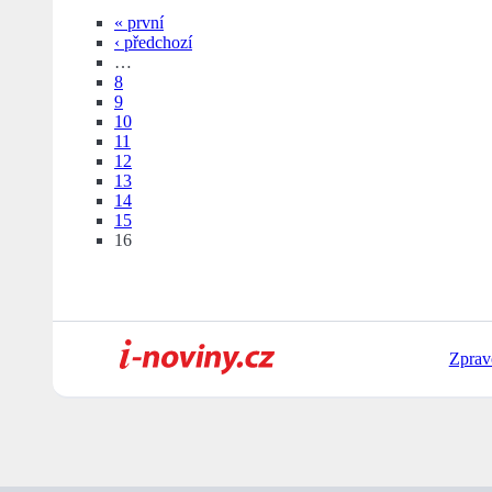
« první
‹ předchozí
…
8
9
10
11
12
13
14
15
16
Zprav