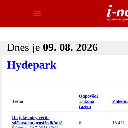
Dnes je
09. 08. 2026
Hydepark
Odpovědí
Téma
Zhlédnu
Do jaké míry věříte
sdělovacím prostředkům?
6
15 471
Šťoural
-
24.7.2011 10:01