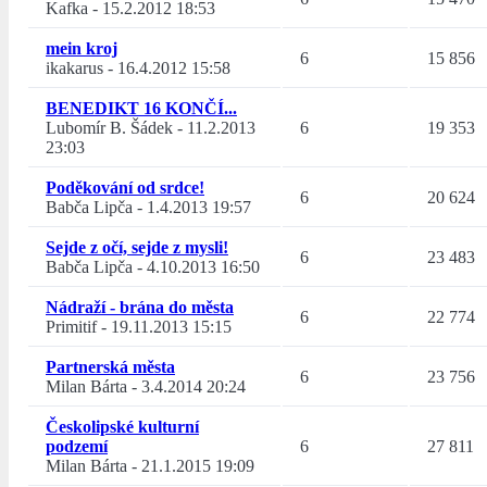
Kafka
-
15.2.2012 18:53
mein kroj
6
15 856
ikakarus
-
16.4.2012 15:58
BENEDIKT 16 KONČÍ...
Lubomír B. Šádek
-
11.2.2013
6
19 353
23:03
Poděkování od srdce!
6
20 624
Babča Lipča
-
1.4.2013 19:57
Sejde z očí, sejde z mysli!
6
23 483
Babča Lipča
-
4.10.2013 16:50
Nádraží - brána do města
6
22 774
Primitif
-
19.11.2013 15:15
Partnerská města
6
23 756
Milan Bárta
-
3.4.2014 20:24
Českolipské kulturní
podzemí
6
27 811
Milan Bárta
-
21.1.2015 19:09