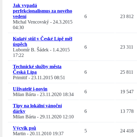
Jak vypadá
perfekcionalismus za nového
vedení
6
23 812
Michal Vencovský
-
24.3.2015
04:30
Kulatý stůl v České Lípě měl
úspěch
6
23 311
Lubomír B. Šádek
-
1.4.2015
17:22
Technické služby města
Česká Lípa
6
25 811
Primitif
-
23.11.2015 08:51
Uživatelé i-novin
6
19 547
Milan Bárta
-
23.11.2020 18:34
Tipy na lokální vánoční
dárky
6
13 778
Milan Bárta
-
29.11.2020 12:10
Výcvik psů
5
24 418
Martin
-
20.11.2010 19:37