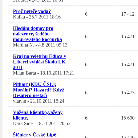
Proč neteče voda?
6
17 412
Kafka
-
25.7.2011 18:16
Hledám domov pro
nalezence, šedého
6
15 471
mourovatého kocourka
Martina N.
-
4.8.2011 09:13
Kraj na veletrhu Educa v
Liberci vyhlásí Školu LK
6
15 471
2011
Milan Bárta
-
18.10.2011 17:21
Pithart (KDU-ČSL):
Morální? Hazard? Když
6
15 473
Desatero nestačí
vltavín
-
21.10.2011 15:24
Vážená klientko,vážený
kliente,
6
15 600
Dark Side
-
18.11.2011 20:53
Štěnice v České Lípě
6
15 470