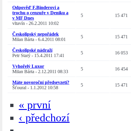
Odpověď F.Binderovi a
trochu o cenzuře v Deníku a
5
15 471
v MF Dnes
vltavín
-
26.2.2011 10:02
Českolipský nepořádek
5
15 471
Milan Bárta
-
6.4.2011 08:01
Českolipské nádraží
5
16 053
Petr Starý
-
15.4.2011 17:41
Vyhořelý Luxor
5
16 454
Milan Bárta
-
2.12.2011 08:33
Máte novoroční předsevzetí?
5
15 471
Šťoural
-
1.1.2012 10:58
« první
‹ předchozí
…