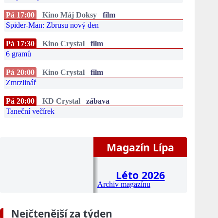
Pá 17:00
Kino Máj Doksy
film
Spider-Man: Zbrusu nový den
Pá 17:30
Kino Crystal
film
6 gramů
Pá 20:00
Kino Crystal
film
Zmrzlinář
Pá 20:00
KD Crystal
zábava
Taneční večírek
Magazín Lípa
Léto 2026
Archiv magazínu
Nejčtenější za týden