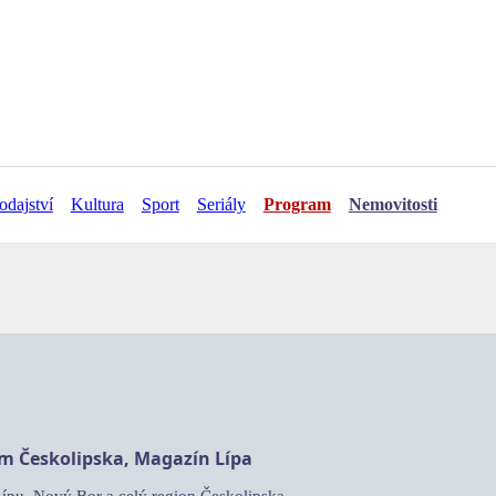
odajství
Kultura
Sport
Seriály
Program
Nemovitosti
am Českolipska, Magazín Lípa
Lípu, Nový Bor a celý region Českolipska.