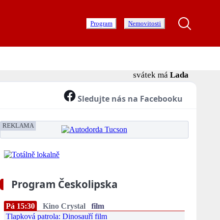
Program
Nemovitosti
svátek má
Lada
Sledujte nás na Facebooku
REKLAMA
Program Českolipska
Pá 15:30
Kino Crystal
film
Tlapková patrola: Dinosauří film