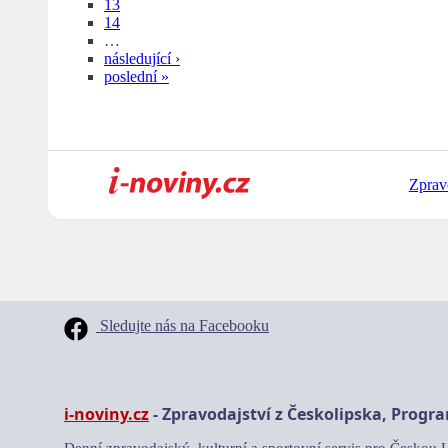
13
14
…
následující ›
poslední »
Zprav
Sledujte nás na Facebooku
i-noviny.cz
- Zpravodajství z Českolipska, Progr
Denní zpravodajský, kulturní a sportovní servis pro Českou 