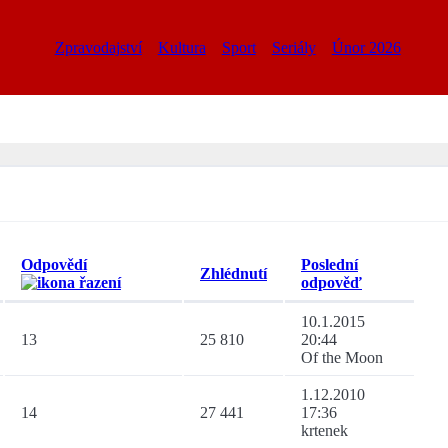
Zpravodajství
Kultura
Sport
Seriály
Únor 2026
Odpovědí
Poslední
Zhlédnutí
odpověď
10.1.2015
13
25 810
20:44
Of the Moon
1.12.2010
14
27 441
17:36
krtenek