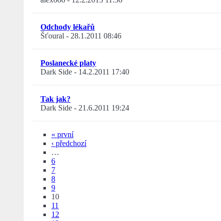
Odchody lékařů
Šťoural
-
28.1.2011 08:46
Poslanecké platy
Dark Side
-
14.2.2011 17:40
Tak jak?
Dark Side
-
21.6.2011 19:24
« první
‹ předchozí
…
6
7
8
9
10
11
12