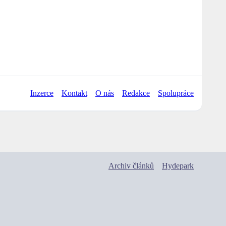
Inzerce
Kontakt
O nás
Redakce
Spolupráce
Archiv článků
Hydepark