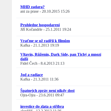
MHD zadara?
ani za prase
-
20.10.2015 15:26
Pruhledne hospodareni
Jiří Kočandrle
-
25.1.2011 19:24
Vraťme se už raději k filmům
Kafka
-
21.1.2013 19:19
Vltavín, Růženín, Dark Side, pan Tichý a mnozí
další
Fidel Čech
-
8.4.2013 21:13
Jod a radiace
Kafka
-
21.3.2011 11:36
Špatnejch zpráv není nikdy dost
Ojra-Ojra
-
23.6.2011 09:47
investice do zlata a stříbra
alex666
-
12.2.2013 11:36