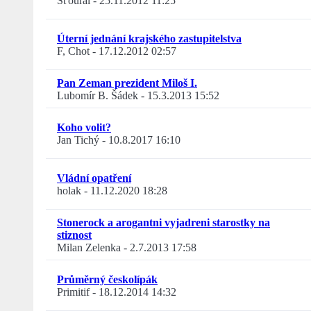
Šťoural
-
25.11.2012 11:25
Úterní jednání krajského zastupitelstva
F, Chot
-
17.12.2012 02:57
Pan Zeman prezident Miloš I.
Lubomír B. Šádek
-
15.3.2013 15:52
Koho volit?
Jan Tichý
-
10.8.2017 16:10
Vládní opatření
holak
-
11.12.2020 18:28
Stonerock a arogantni vyjadreni starostky na
stiznost
Milan Zelenka
-
2.7.2013 17:58
Průměrný českolípák
Primitif
-
18.12.2014 14:32