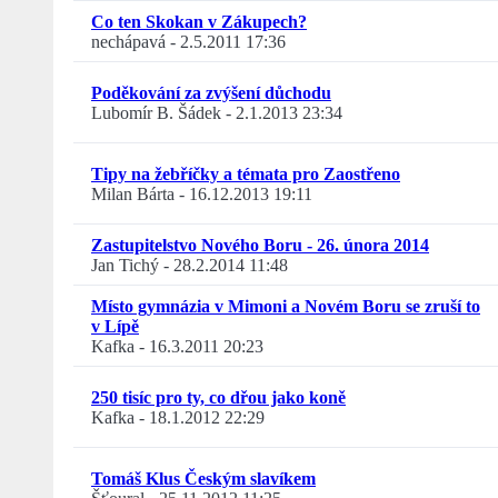
Co ten Skokan v Zákupech?
nechápavá
-
2.5.2011 17:36
Poděkování za zvýšení důchodu
Lubomír B. Šádek
-
2.1.2013 23:34
Tipy na žebříčky a témata pro Zaostřeno
Milan Bárta
-
16.12.2013 19:11
Zastupitelstvo Nového Boru - 26. února 2014
Jan Tichý
-
28.2.2014 11:48
Místo gymnázia v Mimoni a Novém Boru se zruší to
v Lípě
Kafka
-
16.3.2011 20:23
250 tisíc pro ty, co dřou jako koně
Kafka
-
18.1.2012 22:29
Tomáš Klus Českým slavíkem