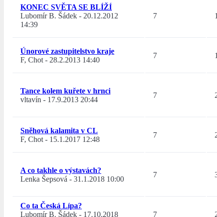
KONEC SVĚTA SE BLÍŽÍ
Lubomír B. Šádek
-
20.12.2012
7
14:39
Únorové zastupitelstvo kraje
7
F, Chot
-
28.2.2013 14:40
Tance kolem kuřete v hrnci
7
vltavín
-
17.9.2013 20:44
Sněhová kalamita v CL
7
F, Chot
-
15.1.2017 12:48
A co takhle o výstavách?
7
Lenka Šepsová
-
31.1.2018 10:00
Co ta Česká Lípa?
Lubomír B. Šádek
-
17.10.2018
7