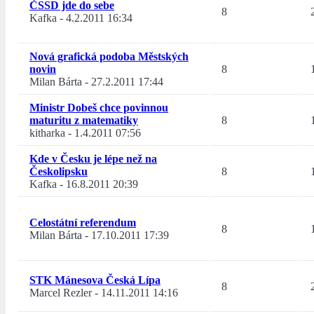
ČSSD jde do sebe
8
Kafka
-
4.2.2011 16:34
Nová grafická podoba Městských
novin
8
Milan Bárta
-
27.2.2011 17:44
Ministr Dobeš chce povinnou
maturitu z matematiky
8
kitharka
-
1.4.2011 07:56
Kde v Česku je lépe než na
Českolipsku
8
Kafka
-
16.8.2011 20:39
Celostátní referendum
8
Milan Bárta
-
17.10.2011 17:39
STK Mánesova Česká Lípa
8
Marcel Rezler
-
14.11.2011 14:16