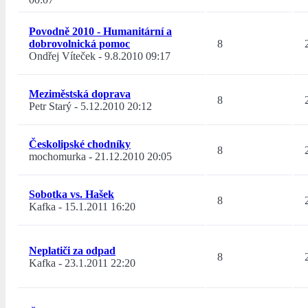
Povodně 2010 - Humanitární a
dobrovolnická pomoc
8
Ondřej Víteček
-
9.8.2010 09:17
Meziměstská doprava
8
Petr Starý
-
5.12.2010 20:12
Českolipské chodníky
8
mochomurka
-
21.12.2010 20:05
Sobotka vs. Hašek
8
Kafka
-
15.1.2011 16:20
Neplatiči za odpad
8
Kafka
-
23.1.2011 22:20