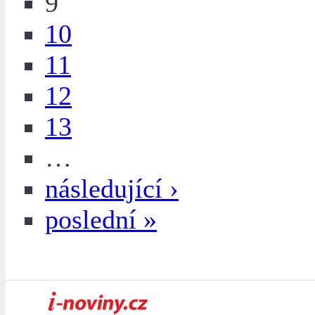
9
10
11
12
13
…
následující ›
poslední »