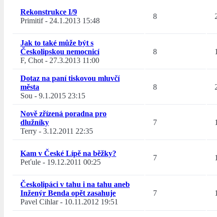
Rekonstrukce I/9
8
Primitif
-
24.1.2013 15:48
Jak to také může být s
Českolipskou nemocnicí
8
F, Chot
-
27.3.2013 11:00
Dotaz na paní tiskovou mluvčí
města
8
Sou
-
9.1.2015 23:15
Nově zřízená poradna pro
dlužníky
7
Terry
-
3.12.2011 22:35
Kam v České Lípě na běžky?
7
Peťule
-
19.12.2011 00:25
Českolipáci v tahu i na tahu aneb
Inženýr Benda opět zasahuje
7
Pavel Cihlar
-
10.11.2012 19:51