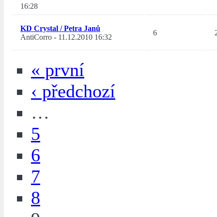
16:28
KD Crystal / Petra Janů
6
AntiCorro
-
11.12.2010 16:32
« první
‹ předchozí
…
5
6
7
8