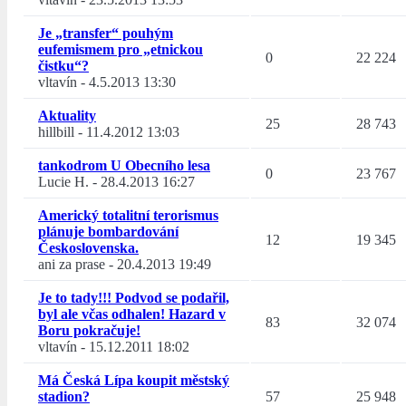
Je „transfer“ pouhým
eufemismem pro „etnickou
0
22 224
čistku“?
vltavín
-
4.5.2013 13:30
Aktuality
25
28 743
hillbill
-
11.4.2012 13:03
tankodrom U Obecního lesa
0
23 767
Lucie H.
-
28.4.2013 16:27
Americký totalitní terorismus
plánuje bombardování
12
19 345
Československa.
ani za prase
-
20.4.2013 19:49
Je to tady!!! Podvod se podařil,
byl ale včas odhalen! Hazard v
83
32 074
Boru pokračuje!
vltavín
-
15.12.2011 18:02
Má Česká Lípa koupit městský
stadion?
57
25 948