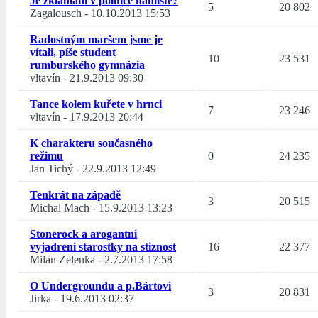
Je zklamání v politice namístě?
5
20 802
Zagalousch
-
10.10.2013 15:53
Radostným maršem jsme je
vítali, píše student
10
23 531
rumburského gymnázia
vltavín
-
21.9.2013 09:30
Tance kolem kuřete v hrnci
7
23 246
vltavín
-
17.9.2013 20:44
K charakteru současného
režimu
0
24 235
Jan Tichý
-
22.9.2013 12:49
Tenkrát na západě
3
20 515
Michal Mach
-
15.9.2013 13:23
Stonerock a arogantni
vyjadreni starostky na stiznost
16
22 377
Milan Zelenka
-
2.7.2013 17:58
O Undergroundu a p.Bártovi
3
20 831
Jirka
-
19.6.2013 02:37