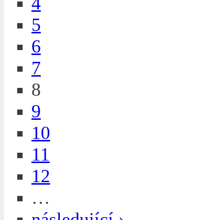
4
5
6
7
8
9
10
11
12
…
následující ›