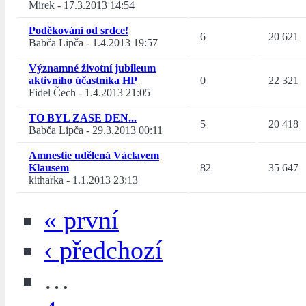
Mirek
-
17.3.2013 14:54
Poděkování od srdce!
6
20 621
Babča Lipča
-
1.4.2013 19:57
Významné životní jubileum
aktivního účastníka HP
0
22 321
Fidel Čech
-
1.4.2013 21:05
TO BYL ZASE DEN...
5
20 418
Babča Lipča
-
29.3.2013 00:11
Amnestie udělená Václavem
Klausem
82
35 647
kitharka
-
1.1.2013 23:13
« první
‹ předchozí
…