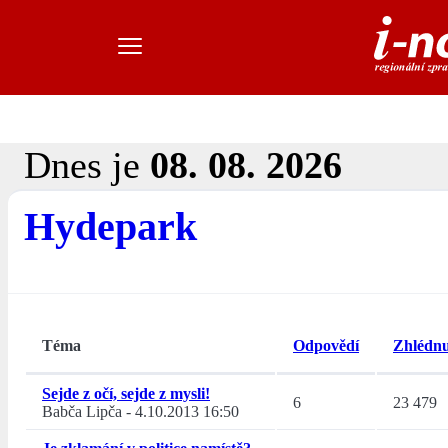
Dnes je
08. 08. 2026
Hydepark
Téma
Odpovědí
Zhlédnu
Sejde z očí, sejde z mysli!
6
23 479
Babča Lipča
-
4.10.2013 16:50