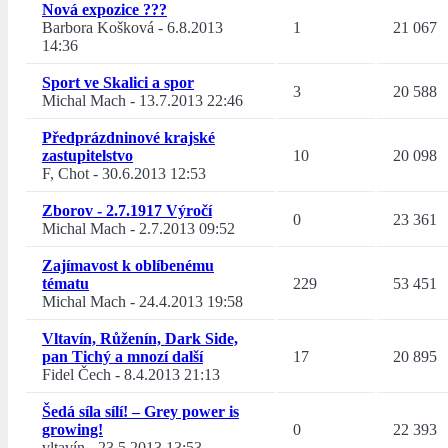
Nová expozice ???
Barbora Košková
-
6.8.2013
1
21 067
14:36
Sport ve Skalici a spor
3
20 588
Michal Mach
-
13.7.2013 22:46
Předprázdninové krajské
zastupitelstvo
10
20 098
F, Chot
-
30.6.2013 12:53
Zborov - 2.7.1917 Výročí
0
23 361
Michal Mach
-
2.7.2013 09:52
Zajímavost k oblíbenému
tématu
229
53 451
Michal Mach
-
24.4.2013 19:58
Vltavín, Růženín, Dark Side,
pan Tichý a mnozí další
17
20 895
Fidel Čech
-
8.4.2013 21:13
Šedá síla sílí! – Grey power is
growing!
0
22 393
vltavín
-
23.5.2013 13:53