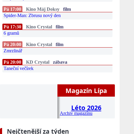
Pá 17:00
Kino Máj Doksy
film
Spider-Man: Zbrusu nový den
Pá 17:30
Kino Crystal
film
6 gramů
Pá 20:00
Kino Crystal
film
Zmrzlinář
Pá 20:00
KD Crystal
zábava
Taneční večírek
Magazín Lípa
Léto 2026
Archiv magazínu
Nejčtenější za týden