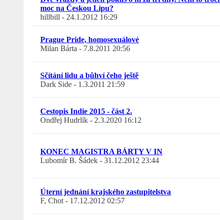
moc na Českou Lípu?
hillbill
-
24.1.2012 16:29
Prague Pride, homosexuálové
Milan Bárta
-
7.8.2011 20:56
Sčítání lidu a bůhví čeho ještě
Dark Side
-
1.3.2011 21:59
Cestopis Indie 2015 - část 2.
Ondřej Hudrlík
-
2.3.2020 16:12
KONEC MAGISTRA BÁRTY V IN
Lubomír B. Šádek
-
31.12.2012 23:44
Úterní jednání krajského zastupitelstva
F, Chot
-
17.12.2012 02:57