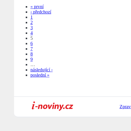
« první
‹ předchozí
1
2
3
4
5
6
7
8
9
…
následující ›
poslední »
Zprav