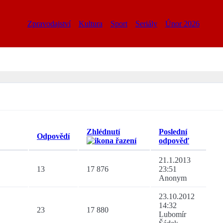
Zpravodajství
Kultura
Sport
Seriály
Únor 2026
Zhlédnutí
Poslední
Odpovědí
odpověď
21.1.2013
13
17 876
23:51
Anonym
23.10.2012
14:32
23
17 880
Lubomír