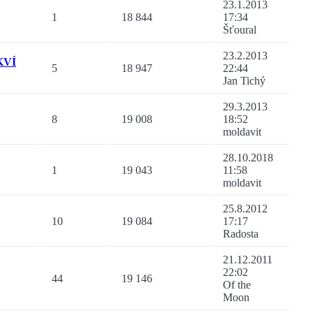
23.1.2013
1
18 844
17:34
Šťoural
23.2.2013
KVÍ
5
18 947
22:44
Jan Tichý
29.3.2013
8
19 008
18:52
moldavit
28.10.2018
1
19 043
11:58
moldavit
25.8.2012
10
19 084
17:17
Radosta
21.12.2011
22:02
44
19 146
Of the
Moon