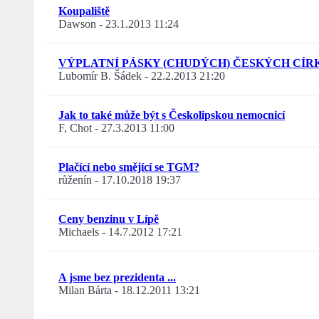
Koupaliště
Dawson
-
23.1.2013 11:24
VÝPLATNÍ PÁSKY (CHUDÝCH) ČESKÝCH CÍR
Lubomír B. Šádek
-
22.2.2013 21:20
Jak to také může být s Českolipskou nemocnicí
F, Chot
-
27.3.2013 11:00
Plačící nebo smějící se TGM?
růženín
-
17.10.2018 19:37
Ceny benzinu v Lípě
Michaels
-
14.7.2012 17:21
A jsme bez prezidenta ...
Milan Bárta
-
18.12.2011 13:21