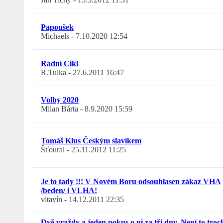
Papoušek
Michaels
-
7.10.2020 12:54
Radní Cikl
R.Tulka
-
27.6.2011 16:47
Volby 2020
Milan Bárta
-
8.9.2020 15:59
Tomáš Klus Českým slavíkem
Šťoural
-
25.11.2012 11:25
Je to tady !!! V Novém Boru odsouhlasen zákaz VHA
/beden/ i VLHA!
vltavín
-
14.12.2011 22:35
Dvě vraždy a jeden pokus o ni za tři dny. Není to troc