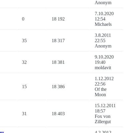
Anonym
7.10.2020
0
18 192
12:54
Michaels
3.8.2011
35
18 317
22:55
Anonym
9.10.2020
32
18 381
19:40
moldavit
1.12.2012
22:56
15
18 386
Of the
Moon
15.12.2011
18:57
31
18 403
Fox von
Zillergut
hu
4.2.2012