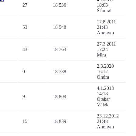
27
18 536
18:03
Šťoural
17.8.2011
53
18 548
21:43
Anonym
27.3.2011
43
18 763
17:24
Míra
2.3.2020
0
18 788
16:12
Ondra
4.1.2013
14:18
9
18 809
Otakar
Válek
23.12.2012
15
18 839
21:48
Anonym