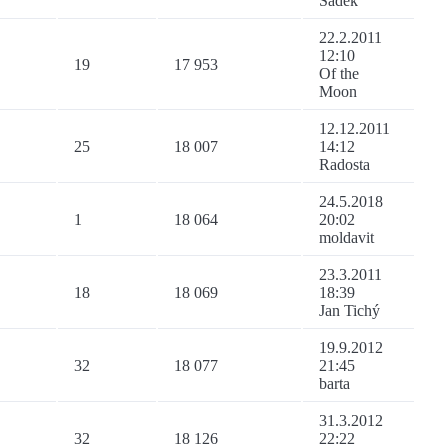
Šádek
22.2.2011
12:10
19
17 953
Of the
Moon
12.12.2011
25
18 007
14:12
Radosta
24.5.2018
1
18 064
20:02
moldavit
23.3.2011
18
18 069
18:39
Jan Tichý
19.9.2012
32
18 077
21:45
barta
31.3.2012
32
18 126
22:22