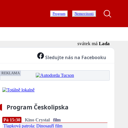
Program
Nemovitosti
svátek má
Lada
Sledujte nás na Facebooku
REKLAMA
Program Českolipska
Pá 15:30
Kino Crystal
film
Tlapková patrola: Dinosauří film