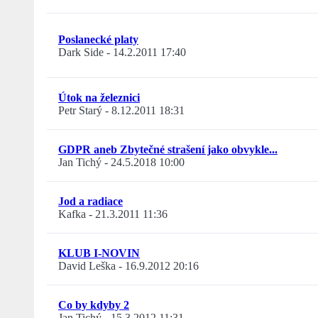
Poslanecké platy
Dark Side
-
14.2.2011 17:40
Útok na železnici
Petr Starý
-
8.12.2011 18:31
GDPR aneb Zbytečné strašení jako obvykle...
Jan Tichý
-
24.5.2018 10:00
Jod a radiace
Kafka
-
21.3.2011 11:36
KLUB I-NOVIN
David Leška
-
16.9.2012 20:16
Co by kdyby 2
Jan Tichý
-
15.3.2012 11:31