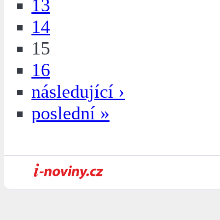
13
14
15
16
následující ›
poslední »