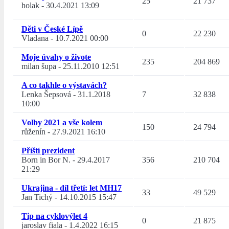
25
21 737
holak
-
30.4.2021 13:09
Děti v České Lípě
0
22 230
Vladana
-
10.7.2021 00:00
Moje úvahy o živote
235
204 869
milan šupa
-
25.11.2010 12:51
A co takhle o výstavách?
Lenka Šepsová
-
31.1.2018
7
32 838
10:00
Volby 2021 a vše kolem
150
24 794
růženín
-
27.9.2021 16:10
Příští prezident
Born in Bor N.
-
29.4.2017
356
210 704
21:29
Ukrajina - díl třetí: let MH17
33
49 529
Jan Tichý
-
14.10.2015 15:47
Tip na cyklovýlet 4
0
21 875
jaroslav fiala
-
1.4.2022 16:15