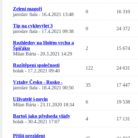
Zelení magoři
0
16 310
jaroslav fiala
-
16.4.2021 13:48
Tip na cyklovýlet 3
0
24 372
jaroslav fiala
-
17.4.2021 09:38
Rozhledny na Holém vrchu a
Špičáku
2
15 674
Milan Bárta
-
20.3.2021 14:29
Rozštěpení společnosti
122
24 631
holak
-
17.2.2021 09:40
Vztahy Česko - Rusko -
35
17 447
jaroslav fiala
-
18.4.2021 00:50
Uživatelé i-novin
6
19 538
Milan Bárta
-
23.11.2020 18:34
Bartoš jako předseda vlády
4
17 131
holak
-
30.4.2021 17:07
Příští prezident