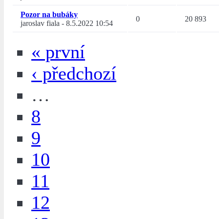
Pozor na bubáky
0
20 893
jaroslav fiala
-
8.5.2022 10:54
« první
‹ předchozí
…
8
9
10
11
12