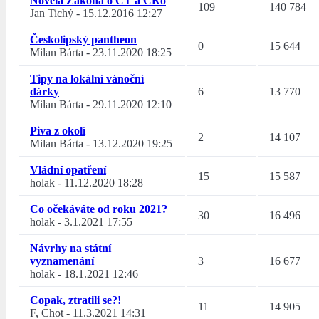
Novela Zákona o ČT a ČRo
109
140 784
Jan Tichý
-
15.12.2016 12:27
Českolipský pantheon
0
15 644
Milan Bárta
-
23.11.2020 18:25
Tipy na lokální vánoční
dárky
6
13 770
Milan Bárta
-
29.11.2020 12:10
Piva z okolí
2
14 107
Milan Bárta
-
13.12.2020 19:25
Vládní opatření
15
15 587
holak
-
11.12.2020 18:28
Co očekáváte od roku 2021?
30
16 496
holak
-
3.1.2021 17:55
Návrhy na státní
vyznamenání
3
16 677
holak
-
18.1.2021 12:46
Copak, ztratili se?!
11
14 905
F, Chot
-
11.3.2021 14:31