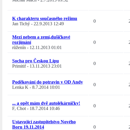
K charakteru současného režimu
0
Jan Tichý
-
22.9.2013 12:49
Mezi nebem a zemí,dušičkové
rozjímání
0
růženín
-
12.11.2013 01:01
Socha pro Českou Lípu
0
Primitif
-
13.11.2013 23:01
Poděkování do potravin v OD Andy
0
Lenka K
-
8.7.2014 10:01
... a opět mám dvě autolékárničky!
0
F, Chot
-
18.7.2014 10:46
Ustavující zastupitelstvo Nového
Boru 19.11.2014
0