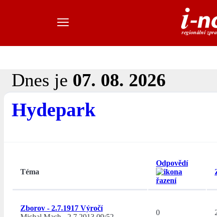
Dnes je
07. 08. 2026
Hydepark
Odpovědí
Téma
Zborov - 2.7.1917 Výročí
0
Michal Mach
-
2.7.2013 09:52