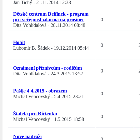
Jan Tichý
-
21.11.2014 12:38
Dětské centrum Delfínek - program
pro veřejnost zdarma na prosinec
0
Dita Vohlídalová
-
28.11.2014 08:48
Hobit
0
Lubomír B. Šádek
-
19.12.2014 05:44
Oznámení příznivcům - rodičům
0
Dita Vohlídalová
-
24.3.2015 13:57
Pašije 4.4.2015 - obrazem
0
Michal Vencovský
-
5.4.2015 23:21
Štafeta pro Růženku
0
Michal Vencovský
-
1.5.2015 18:58
Nové nádraží
0