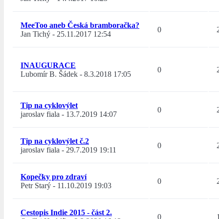
MeeToo aneb Česká bramboračka?
0
Jan Tichý
-
25.11.2017 12:54
INAUGURACE
0
Lubomír B. Šádek
-
8.3.2018 17:05
Tip na cyklovýlet
0
jaroslav fiala
-
13.7.2019 14:07
Tip na cyklovýlet č.2
0
jaroslav fiala
-
29.7.2019 19:11
Kopečky pro zdraví
0
Petr Starý
-
11.10.2019 19:03
Cestopis Indie 2015 - část 2.
0