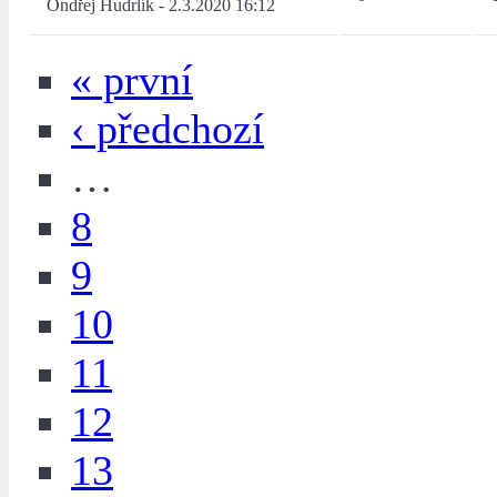
Ondřej Hudrlík
-
2.3.2020 16:12
« první
‹ předchozí
…
8
9
10
11
12
13