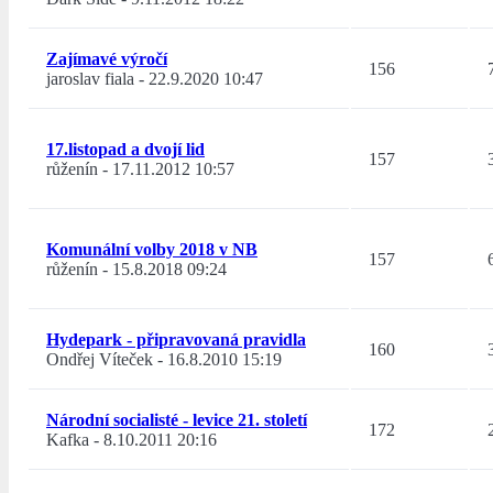
Zajímavé výročí
156
jaroslav fiala
-
22.9.2020 10:47
17.listopad a dvojí lid
157
růženín
-
17.11.2012 10:57
Komunální volby 2018 v NB
157
růženín
-
15.8.2018 09:24
Hydepark - připravovaná pravidla
160
Ondřej Víteček
-
16.8.2010 15:19
Národní socialisté - levice 21. století
172
Kafka
-
8.10.2011 20:16