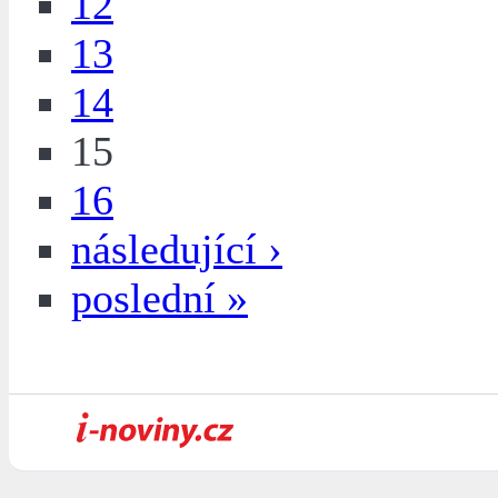
12
13
14
15
16
následující ›
poslední »