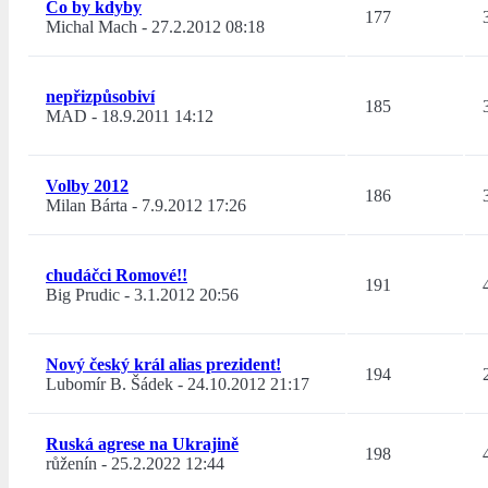
Co by kdyby
177
Michal Mach
-
27.2.2012 08:18
nepřizpůsobiví
185
MAD
-
18.9.2011 14:12
Volby 2012
186
Milan Bárta
-
7.9.2012 17:26
chudáčci Romové!!
191
Big Prudic
-
3.1.2012 20:56
Nový český král alias prezident!
194
Lubomír B. Šádek
-
24.10.2012 21:17
Ruská agrese na Ukrajině
198
růženín
-
25.2.2022 12:44