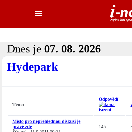
Dnes je
07. 08. 2026
Hydepark
Odpovědí
Téma
Místo pro nepřehlednou diskusi je
právě zde
145
Šťoural
-
11.9.2011 09:34