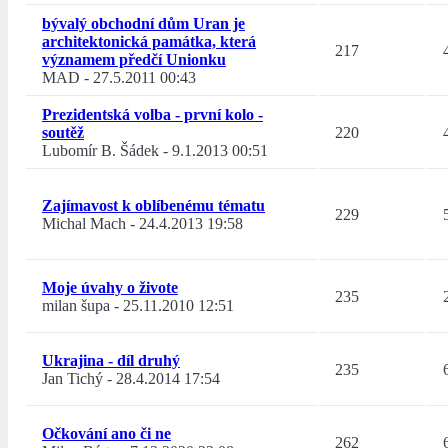
bývalý obchodní dům Uran je
architektonická památka, která
217
významem předčí Unionku
MAD
-
27.5.2011 00:43
Prezidentská volba - první kolo -
soutěž
220
Lubomír B. Šádek
-
9.1.2013 00:51
Zajímavost k oblíbenému tématu
229
Michal Mach
-
24.4.2013 19:58
Moje úvahy o živote
235
milan šupa
-
25.11.2010 12:51
Ukrajina - díl druhý
235
Jan Tichý
-
28.4.2014 17:54
Očkování ano či ne
262