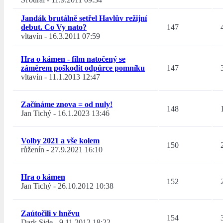
Jandák brutálně setřel Havlův režijní
debut. Co Vy nato?
147
vltavín
-
16.3.2011 07:59
Hra o kámen - film natočený se
záměrem poškodit odpůrce pomníku
147
vltavín
-
11.1.2013 12:47
Začínáme znova = od nuly!
148
Jan Tichý
-
16.1.2023 13:46
Volby 2021 a vše kolem
150
růženín
-
27.9.2021 16:10
Hra o kámen
152
Jan Tichý
-
26.10.2012 10:38
Zaútočili v hněvu
154
Dark Side
-
9.11.2012 18:22