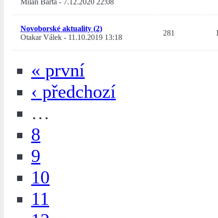
Milan Bárta
-
7.12.2020 22:08
Novoborské aktuality (2)
281
Otakar Válek
-
11.10.2019 13:18
« první
‹ předchozí
…
8
9
10
11