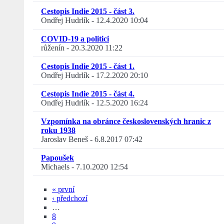
Cestopis Indie 2015 - část 3.
Ondřej Hudrlík
-
12.4.2020 10:04
COVID-19 a politici
růženín
-
20.3.2020 11:22
Cestopis Indie 2015 - část 1.
Ondřej Hudrlík
-
17.2.2020 20:10
Cestopis Indie 2015 - část 4.
Ondřej Hudrlík
-
12.5.2020 16:24
Vzpomínka na obránce československých hranic z
roku 1938
Jaroslav Beneš
-
6.8.2017 07:42
Papoušek
Michaels
-
7.10.2020 12:54
« první
‹ předchozí
…
8