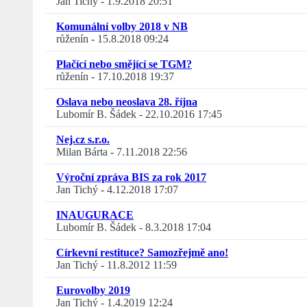
Jan Tichý
-
1.9.2018 20:51
Komunální volby 2018 v NB
růženín
-
15.8.2018 09:24
Plačící nebo smějící se TGM?
růženín
-
17.10.2018 19:37
Oslava nebo neoslava 28. října
Lubomír B. Šádek
-
22.10.2016 17:45
Nej.cz s.r.o.
Milan Bárta
-
7.11.2018 22:56
Výroční zpráva BIS za rok 2017
Jan Tichý
-
4.12.2018 17:07
INAUGURACE
Lubomír B. Šádek
-
8.3.2018 17:04
Církevní restituce? Samozřejmě ano!
Jan Tichý
-
11.8.2012 11:59
Eurovolby 2019
Jan Tichý
-
1.4.2019 12:24