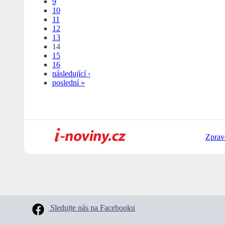
9
10
11
12
13
14
15
16
následující ›
poslední »
Zprav
Sledujte nás na Facebooku