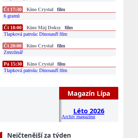
Čt 17:30
Kino Crystal
film
6 gramů
Čt 18:00
Kino Máj Doksy
film
Tlapková patrola: Dinosauří film
Čt 20:00
Kino Crystal
film
Zmrzlinář
Pá 15:30
Kino Crystal
film
Tlapková patrola: Dinosauří film
Magazín Lípa
Léto 2026
Archiv magazínu
Nejčtenější za týden