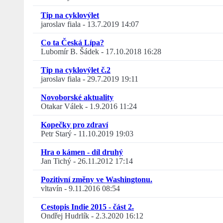
Tip na cyklovýlet
jaroslav fiala
-
13.7.2019 14:07
Co ta Česká Lípa?
Lubomír B. Šádek
-
17.10.2018 16:28
Tip na cyklovýlet č.2
jaroslav fiala
-
29.7.2019 19:11
Novoborské aktuality
Otakar Válek
-
1.9.2016 11:24
Kopečky pro zdraví
Petr Starý
-
11.10.2019 19:03
Hra o kámen - díl druhý
Jan Tichý
-
26.11.2012 17:14
Pozitivní změny ve Washingtonu.
vltavín
-
9.11.2016 08:54
Cestopis Indie 2015 - část 2.
Ondřej Hudrlík
-
2.3.2020 16:12