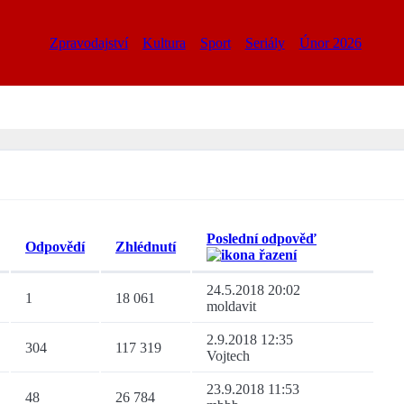
Zpravodajství
Kultura
Sport
Seriály
Únor 2026
Poslední odpověď
Odpovědí
Zhlédnutí
24.5.2018 20:02
1
18 061
moldavit
2.9.2018 12:35
304
117 319
Vojtech
23.9.2018 11:53
48
26 784