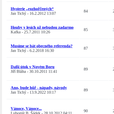
Hysterie „rozhořčených“
84
Jan Tichý
-
16.2.2012 13:07
Houby v lesích už nebudou zadarmo
85
Kafka
-
25.7.2011 10:26
Musíme se bát obecného referenda?
87
Jan Tichý
-
6.2.2018 16:30
Další útok v Novém Boru
89
Jiří Bláha
-
30.10.2011 11:41
Ano, bude hůř - nápady, návody
89
Jan Tichý
-
13.9.2022 10:17
Vánoce, Vánoce...
90
Lubomír B. Šádek
-
28.10.2012 04:11