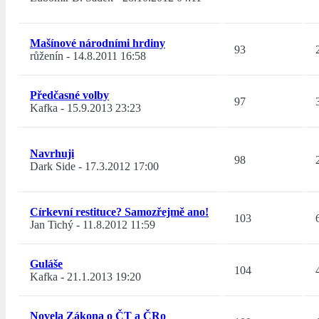
Mašínové národními hrdiny
93
růženín
-
14.8.2011 16:58
Předčasné volby
97
Kafka
-
15.9.2013 23:23
Navrhuji
98
Dark Side
-
17.3.2012 17:00
Církevní restituce? Samozřejmě ano!
103
Jan Tichý
-
11.8.2012 11:59
Guláše
104
Kafka
-
21.1.2013 19:20
Novela Zákona o ČT a ČRo