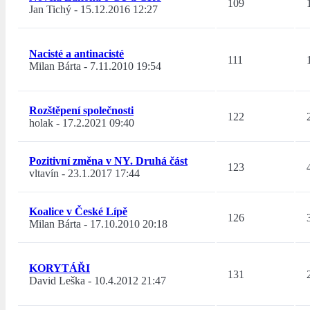
109
Jan Tichý
-
15.12.2016 12:27
Nacisté a antinacisté
111
Milan Bárta
-
7.11.2010 19:54
Rozštěpení společnosti
122
holak
-
17.2.2021 09:40
Pozitivní změna v NY. Druhá část
123
vltavín
-
23.1.2017 17:44
Koalice v České Lípě
126
Milan Bárta
-
17.10.2010 20:18
KORYTÁŘI
131
David Leška
-
10.4.2012 21:47