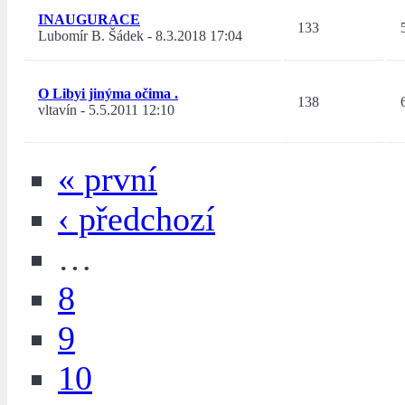
INAUGURACE
133
Lubomír B. Šádek
-
8.3.2018 17:04
O Libyi jinýma očima .
138
vltavín
-
5.5.2011 12:10
« první
‹ předchozí
…
8
9
10