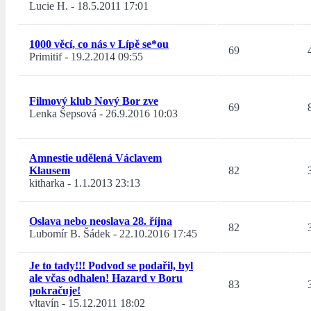
Lucie H.
-
18.5.2011 17:01
1000 věcí, co nás v Lípě se*ou
69
Primitif
-
19.2.2014 09:55
Filmový klub Nový Bor zve
69
Lenka Šepsová
-
26.9.2016 10:03
Amnestie udělená Václavem
Klausem
82
kitharka
-
1.1.2013 23:13
Oslava nebo neoslava 28. října
82
Lubomír B. Šádek
-
22.10.2016 17:45
Je to tady!!! Podvod se podařil, byl
ale včas odhalen! Hazard v Boru
83
pokračuje!
vltavín
-
15.12.2011 18:02