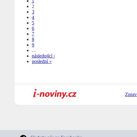
1
2
3
4
5
6
7
8
9
…
následující ›
poslední »
Zprav