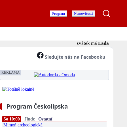
Program
Nemovitosti
svátek má
Lada
Sledujte nás na Facebooku
REKLAMA
Program Českolipska
So 10:00
Jinde
Ostatní
Mimoň archeologická