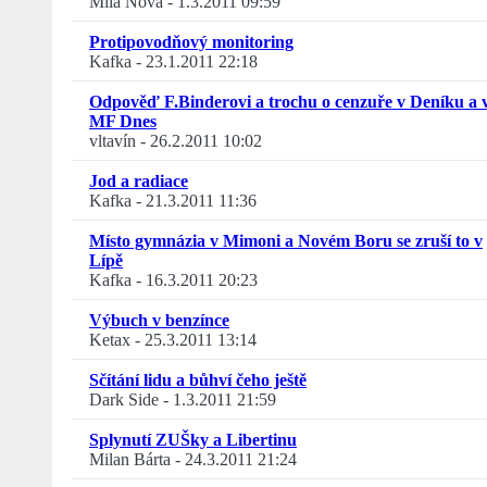
Míla Nová
-
1.3.2011 09:59
Protipovodňový monitoring
Kafka
-
23.1.2011 22:18
Odpověď F.Binderovi a trochu o cenzuře v Deníku a 
MF Dnes
vltavín
-
26.2.2011 10:02
Jod a radiace
Kafka
-
21.3.2011 11:36
Místo gymnázia v Mimoni a Novém Boru se zruší to v
Lípě
Kafka
-
16.3.2011 20:23
Výbuch v benzínce
Ketax
-
25.3.2011 13:14
Sčítání lidu a bůhví čeho ještě
Dark Side
-
1.3.2011 21:59
Splynutí ZUŠky a Libertinu
Milan Bárta
-
24.3.2011 21:24