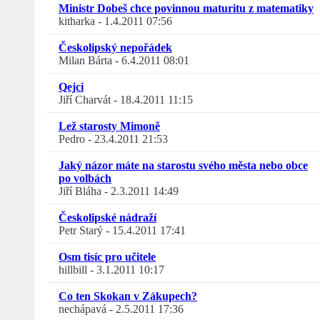
Ministr Dobeš chce povinnou maturitu z matematiky
kitharka
-
1.4.2011 07:56
Českolipský nepořádek
Milan Bárta
-
6.4.2011 08:01
Qejci
Jiří Charvát
-
18.4.2011 11:15
Lež starosty Mimoně
Pedro
-
23.4.2011 21:53
Jaký názor máte na starostu svého města nebo obce
po volbách
Jiří Bláha
-
2.3.2011 14:49
Českolipské nádraží
Petr Starý
-
15.4.2011 17:41
Osm tisíc pro učitele
hillbill
-
3.1.2011 10:17
Co ten Skokan v Zákupech?
nechápavá
-
2.5.2011 17:36