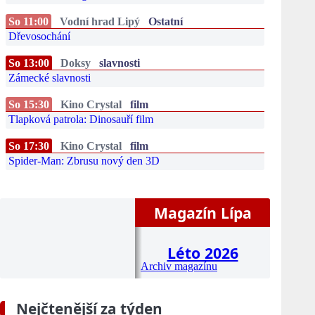
So 11:00
Vodní hrad Lipý
Ostatní
Dřevosochání
So 13:00
Doksy
slavnosti
Zámecké slavnosti
So 15:30
Kino Crystal
film
Tlapková patrola: Dinosauří film
So 17:30
Kino Crystal
film
Spider-Man: Zbrusu nový den 3D
Magazín Lípa
Léto 2026
Archiv magazínu
Nejčtenější za týden