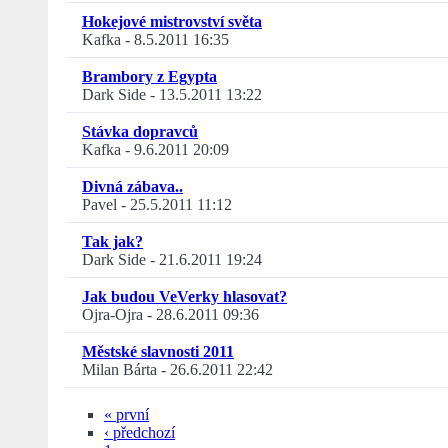
Hokejové mistrovství světa
Kafka
-
8.5.2011 16:35
Brambory z Egypta
Dark Side
-
13.5.2011 13:22
Stávka dopravců
Kafka
-
9.6.2011 20:09
Divná zábava..
Pavel
-
25.5.2011 11:12
Tak jak?
Dark Side
-
21.6.2011 19:24
Jak budou VeVerky hlasovat?
Ojra-Ojra
-
28.6.2011 09:36
Městské slavnosti 2011
Milan Bárta
-
26.6.2011 22:42
« první
‹ předchozí