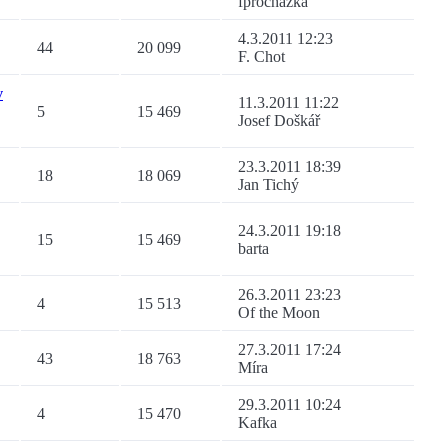
fprochazka
4.3.2011 12:23
44
20 099
F. Chot
v
11.3.2011 11:22
5
15 469
Josef Doškář
23.3.2011 18:39
18
18 069
Jan Tichý
24.3.2011 19:18
15
15 469
barta
26.3.2011 23:23
4
15 513
Of the Moon
27.3.2011 17:24
43
18 763
Míra
29.3.2011 10:24
4
15 470
Kafka