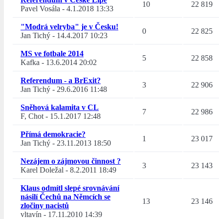
10
22 819
Pavel Vosála
-
4.1.2018 13:33
"Modrá velryba" je v Česku!
0
22 825
Jan Tichý
-
14.4.2017 10:23
MS ve fotbale 2014
5
22 858
Kafka
-
13.6.2014 20:02
Referendum - a BrExit?
3
22 906
Jan Tichý
-
29.6.2016 11:48
Sněhová kalamita v CL
7
22 986
F, Chot
-
15.1.2017 12:48
Přímá demokracie?
1
23 017
Jan Tichý
-
23.11.2013 18:50
Nezájem o zájmovou činnost ?
3
23 143
Karel Doležal
-
8.2.2011 18:49
Klaus odmítl slepé srovnávání
násilí Čechů na Němcích se
13
23 146
zločiny nacistů
vltavín
-
17.11.2010 14:39