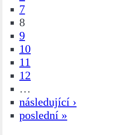
7
8
9
10
11
12
…
následující ›
poslední »