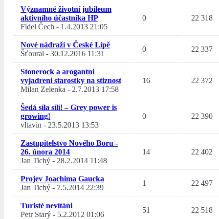
Významné životní jubileum
aktivního účastníka HP
0
22 318
Fidel Čech
-
1.4.2013 21:05
Nové nádraží v České Lípě
0
22 337
Šťoural
-
30.12.2016 11:31
Stonerock a arogantni
vyjadreni starostky na stiznost
16
22 372
Milan Zelenka
-
2.7.2013 17:58
Šedá síla sílí! – Grey power is
growing!
0
22 390
vltavín
-
23.5.2013 13:53
Zastupitelstvo Nového Boru -
26. února 2014
14
22 402
Jan Tichý
-
28.2.2014 11:48
Projev Joachima Gaucka
1
22 497
Jan Tichý
-
7.5.2014 22:39
Turisté nevítáni
51
22 518
Petr Starý
-
5.2.2012 01:06