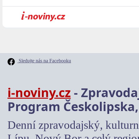
Sledujte nás na Facebooku
i-noviny.cz
- Zpravodaj
Program Českolipska,
Denní zpravodajský, kulturn
Lípu, Nový Bor a celý regio