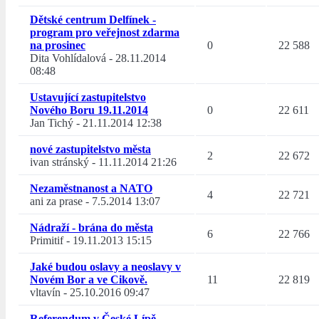
Dětské centrum Delfínek -
program pro veřejnost zdarma
na prosinec
0
22 588
Dita Vohlídalová
-
28.11.2014
08:48
Ustavující zastupitelstvo
Nového Boru 19.11.2014
0
22 611
Jan Tichý
-
21.11.2014 12:38
nové zastupitelstvo města
2
22 672
ivan stránský
-
11.11.2014 21:26
Nezaměstnanost a NATO
4
22 721
ani za prase
-
7.5.2014 13:07
Nádraží - brána do města
6
22 766
Primitif
-
19.11.2013 15:15
Jaké budou oslavy a neoslavy v
Novém Bor a ve Cikově.
11
22 819
vltavín
-
25.10.2016 09:47
Referendum v České Lípě