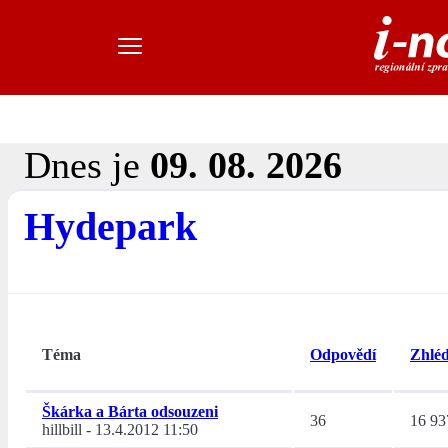
Dnes je
09. 08. 2026
Hydepark
Téma
Odpovědí
Zhléd
Škárka a Bárta odsouzeni
36
16 93
hillbill
-
13.4.2012 11:50