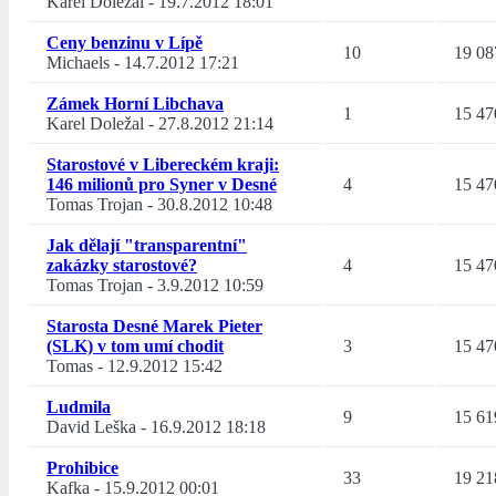
Karel Doležal
-
19.7.2012 18:01
Ceny benzinu v Lípě
10
19 08
Michaels
-
14.7.2012 17:21
Zámek Horní Libchava
1
15 47
Karel Doležal
-
27.8.2012 21:14
Starostové v Libereckém kraji:
146 milionů pro Syner v Desné
4
15 47
Tomas Trojan
-
30.8.2012 10:48
Jak dělají "transparentní"
zakázky starostové?
4
15 47
Tomas Trojan
-
3.9.2012 10:59
Starosta Desné Marek Pieter
(SLK) v tom umí chodit
3
15 47
Tomas
-
12.9.2012 15:42
Ludmila
9
15 61
David Leška
-
16.9.2012 18:18
Prohibice
33
19 21
Kafka
-
15.9.2012 00:01