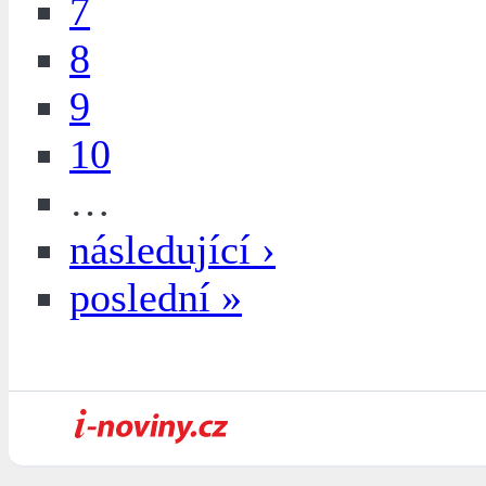
7
8
9
10
…
následující ›
poslední »