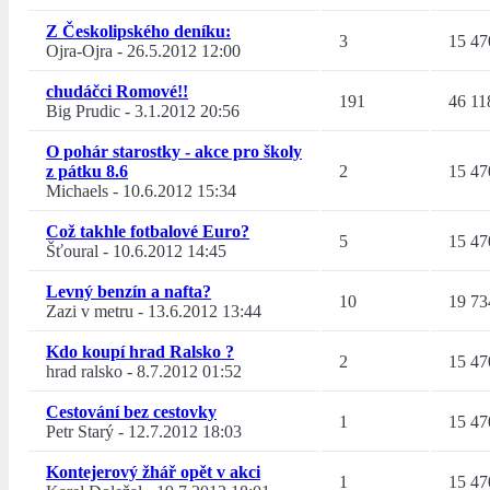
Z Českolipského deníku:
3
15 47
Ojra-Ojra
-
26.5.2012 12:00
chudáčci Romové!!
191
46 11
Big Prudic
-
3.1.2012 20:56
O pohár starostky - akce pro školy
z pátku 8.6
2
15 47
Michaels
-
10.6.2012 15:34
Což takhle fotbalové Euro?
5
15 47
Šťoural
-
10.6.2012 14:45
Levný benzín a nafta?
10
19 73
Zazi v metru
-
13.6.2012 13:44
Kdo koupí hrad Ralsko ?
2
15 47
hrad ralsko
-
8.7.2012 01:52
Cestování bez cestovky
1
15 47
Petr Starý
-
12.7.2012 18:03
Kontejerový žhář opět v akci
1
15 47