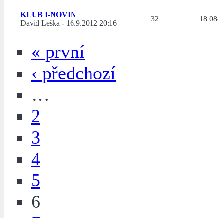
KLUB I-NOVIN
32
18 08
David Leška
-
16.9.2012 20:16
« první
‹ předchozí
…
2
3
4
5
6