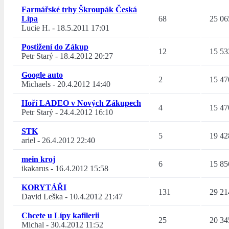
Farmářské trhy Škroupák Česká
Lípa
68
25 06
Lucie H.
-
18.5.2011 17:01
Postižení do Zákup
12
15 53
Petr Starý
-
18.4.2012 20:27
Google auto
2
15 47
Michaels
-
20.4.2012 14:40
Hoří LADEO v Nových Zákupech
4
15 47
Petr Starý
-
24.4.2012 16:10
STK
5
19 42
ariel
-
26.4.2012 22:40
mein kroj
6
15 85
ikakarus
-
16.4.2012 15:58
KORYTÁŘI
131
29 21
David Leška
-
10.4.2012 21:47
Chcete u Lípy kafilerii
25
20 34
Michal
-
30.4.2012 11:52