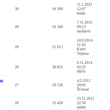
11.1.2021
30
16 500
12:07
holak
7.11.2012
29
16 349
09:23
moldavit
24.9.2014
11:16
29
31 613
Karel
Tejnora
6.11.2014
28
30 853
02:25
MiVe
hu
4.2.2012
27
18 536
18:03
Šťoural
25.11.2012
26
23 420
22:58
mbbb