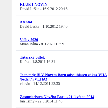
KLUB I-NOVIN
David Leška
-
16.9.2012 20:16
Atentát
David Leška
-
1.10.2012 19:40
Volby 2020
Milan Bárta
-
8.9.2020 15:59
Tatarský biftek
Kafka
-
1.8.2011 16:31
Je to tady !!! V Novém Boru odsouhlasen zákaz VHA
/beden/ i VLHA!
vltavín
-
14.12.2011 22:35
Zastupitelstvo Nového Boru - 21. května 2014
Jan Tichý
-
22.5.2014 11:40