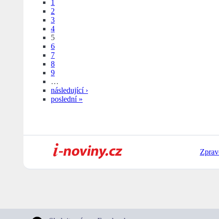
1
2
3
4
5
6
7
8
9
…
následující ›
poslední »
Zprav