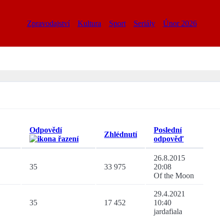
Zpravodajství
Kultura
Sport
Seriály
Únor 2026
Odpovědí
Poslední
Zhlédnutí
odpověď
26.8.2015
35
33 975
20:08
Of the Moon
29.4.2021
35
17 452
10:40
jardafiala