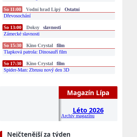
So 11:00
Vodní hrad Lipý
Ostatní
Dřevosochání
So 13:00
Doksy
slavnosti
Zámecké slavnosti
So 15:30
Kino Crystal
film
Tlapková patrola: Dinosauří film
So 17:30
Kino Crystal
film
Spider-Man: Zbrusu nový den 3D
Magazín Lípa
Léto 2026
Archiv magazínu
Nejčtenější za týden