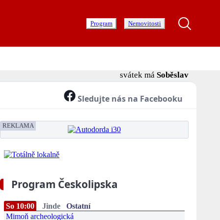
Program
Nemovitosti
svátek má
Soběslav
Sledujte nás na Facebooku
REKLAMA
Program Českolipska
So 10:00
Jinde
Ostatní
Mimoň archeologická