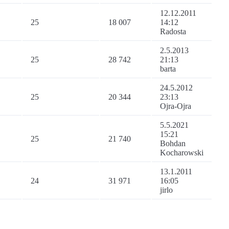
12.12.2011
25
18 007
14:12
Radosta
2.5.2013
25
28 742
21:13
barta
24.5.2012
25
20 344
23:13
Ojra-Ojra
5.5.2021
15:21
25
21 740
Bohdan
Kocharowski
13.1.2011
24
31 971
16:05
jirlo