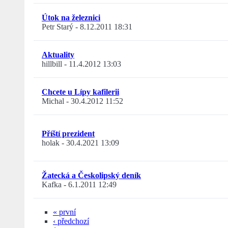
Útok na železnici
Petr Starý
-
8.12.2011 18:31
Aktuality
hillbill
-
11.4.2012 13:03
Chcete u Lípy kafilerii
Michal
-
30.4.2012 11:52
Příští prezident
holak
-
30.4.2021 13:09
Žatecká a Českolipský deník
Kafka
-
6.1.2011 12:49
« první
‹ předchozí