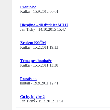
Prohibice
Kafka
-
15.9.2012 00:01
Ukrajina - díl třetí: let MH17
Jan Tichý
-
14.10.2015 15:47
Zrušení KSČM
Kafka
-
15.2.2011 19:13
Téma pro houbaře
Kafka
-
15.5.2011 13:38
Prostřeno
hillbill
-
19.9.2011 12:41
Co by kdyby 2
Jan Tichý
-
15.3.2012 11:31