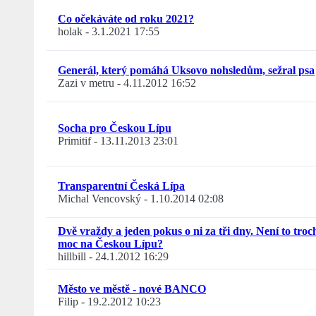
Co očekáváte od roku 2021?
holak
-
3.1.2021 17:55
Generál, který pomáhá Uksovo nohsledům, sežral psa
Zazi v metru
-
4.11.2012 16:52
Socha pro Českou Lípu
Primitif
-
13.11.2013 23:01
Transparentní Česká Lípa
Michal Vencovský
-
1.10.2014 02:08
Dvě vraždy a jeden pokus o ni za tři dny. Není to troc
moc na Českou Lípu?
hillbill
-
24.1.2012 16:29
Město ve městě - nové BANCO
Filip
-
19.2.2012 10:23