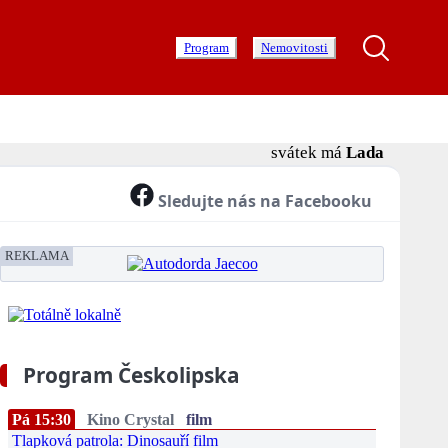
Program
Nemovitosti
svátek má
Lada
Sledujte nás na Facebooku
REKLAMA
Program Českolipska
Pá 15:30
Kino Crystal
film
Tlapková patrola: Dinosauří film