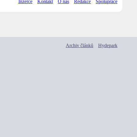
Inzerce
Kontakt
O nás
Redakce
Spolupráce
Archiv článků
Hydepark