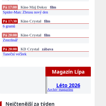
Pá 17:00
Kino Máj Doksy
film
Spider-Man: Zbrusu nový den
Pá 17:30
Kino Crystal
film
6 gramů
Pá 20:00
Kino Crystal
film
Zmrzlinář
Pá 20:00
KD Crystal
zábava
Taneční večírek
Magazín Lípa
Léto 2026
Archiv magazínu
Nejčtenější za týden