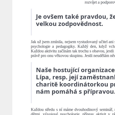
rozvíjet a podporo
Je ovšem také pravdou, že 
velkou zodpovědnost.
Jak už jsem zmínila, nejsem vystudovaný učitel ani
psychologie a pedagogiky. Každý den, když vchá
Každou aktivitu začínám tak trochu s obavou, jestli 
právě pro onu věkovou skupinu. Jestli neudělám něc
Naše hostující organizace
Lípa, resp. její zaměstnan
charitě koordinátorkou p
nám pomáhá s přípravou
Každou středu s ní máme dvouhodinový seminář, na
dětmi, vývojové psychologie, příprav aktivit v r