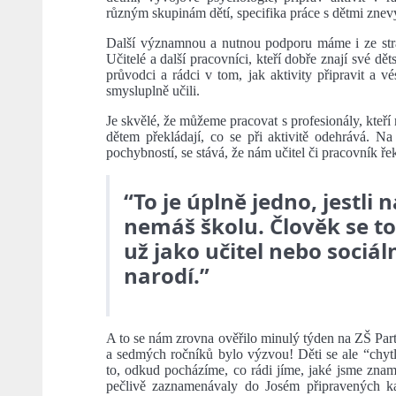
různým skupinám dětí, specifika práce s dětmi zn
Další významnou a nutnou podporu máme i ze stran
Učitelé a další pracovníci, kteří dobře znají své d
průvodci a rádci v tom, jak aktivity připravit a v
smysluplně učili.
Je skvělé, že můžeme pracovat s profesionály, kteří
dětem překládají, co se při aktivitě odehrává. N
pochybností, se stává, že nám učitel či pracovník ře
“To je úplně jedno, jestli n
nemáš školu. Člověk se to
už jako učitel nebo sociál
narodí.”
A to se nám zrovna ověřilo minulý týden na ZŠ Par
a sedmých ročníků bylo výzvou! Děti se ale “chytl
to, odkud pocházíme, co rádi jíme, jaké jsme zna
pečlivě zaznamenávaly do Josém připravených ka