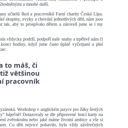
evýhodněnými a mnohé další.
y učitelů škol a pracovníků Farní charity Česká Lípa.
ětské skupiny, zvyky a chování jednotlivých dětí, nám jsou
ést tak, aby to prospívalo dětem a zároveň jsme se i my
 nás vždycky podrží, podpoří naše snahy a trpělivě nám či
a konci hodiny, když jsme často úplně vyčerpaní a plní
kne:
a to máš, či
tiž většinou
ní pracovník
tyzánská. Workshop v anglickém jazyce pro žáky šestých
y” báječně! Dotazovaly se dle připravené hrací karty na
mení zvěrokruhu nebo jaké máme životní ambice a vše si
ret. Co děti nejvíce pobavilo, bylo vždy závěrečných