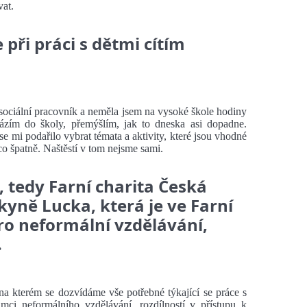
vat.
při práci s dětmi cítím
 sociální pracovník a neměla jsem na vysoké škole hodiny
zím do školy, přemýšlím, jak to dneska asi dopadne.
se mi podařilo vybrat témata a aktivity, které jsou vhodné
o špatně. Naštěstí v tom nejsme sami.
, tedy Farní charita Česká
kyně Lucka, která je ve Farní
ro neformální vzdělávání,
.
 kterém se dozvídáme vše potřebné týkající se práce s
ámci neformálního vzdělávání, rozdílností v přístupu k