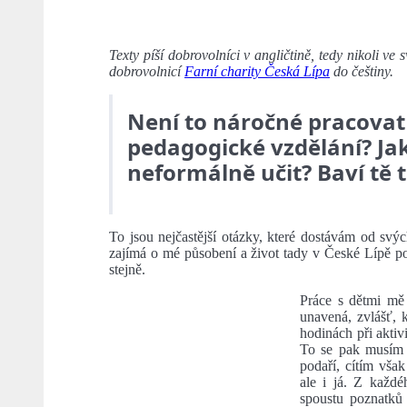
Texty píší dobrovolníci v angličtině, tedy nikoli v
dobrovolnicí
Farní charity Česká Lípa
do češtiny.
Není to náročné pracovat
pedagogické vzdělání? Ja
neformálně učit? Baví tě 
To jsou nejčastější otázky, které dostávám od svý
zajímá o mé působení a život tady v České Lípě po
stejně.
Práce s dětmi mě
unavená, zvlášť, 
hodinách při aktiv
To se pak musím 
podaří, cítím vša
ale i já. Z každ
spoustu poznatků 