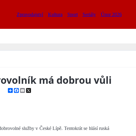
Zpravodajství
Kultura
Sport
Seriály
Únor 2026
rovolník má dobrou vůli
Share
Facebook
Email
X
dobrovolné služby v České Lípě. Tentokrát se hlásí ruská