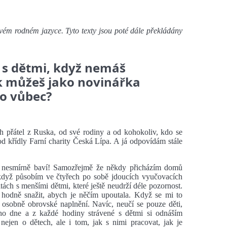
e svém rodném jazyce. Tyto texty jsou poté dále překládány
 s dětmi, když nemáš
k můžeš jako novinářka
to vůbec?
ch přátel z Ruska, od své rodiny a od kohokoliv, kdo se
d křídly Farní charity Česká Lípa. A já odpovídám stále
 nesmírně baví! Samozřejmě že někdy přicházím domů
když působím ve čtyřech po sobě jdoucích vyučovacích
itách s menšími dětmi, které ještě neudrží déle pozornost.
hodně snažit, abych je něčím upoutala. Když se mi to
k osobně obrovské naplnění. Navíc, neučí se pouze děti,
ého dne a z každé hodiny strávené s dětmi si odnáším
nejen o dětech, ale i tom, jak s nimi pracovat, jak je