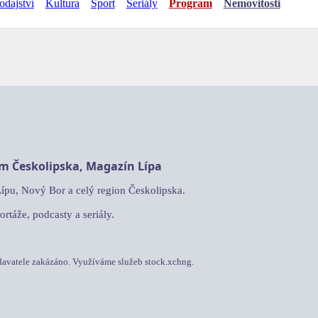
odajství
Kultura
Sport
Seriály
Program
Nemovitosti
am Českolipska, Magazín Lípa
Lípu, Nový Bor a celý region Českolipska.
ortáže, podcasty a seriály.
davatele zakázáno. Využíváme služeb stock.xchng.