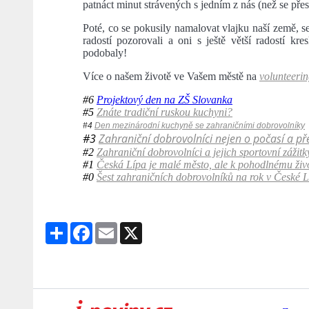
patnáct minut strávených s jedním z nás (než se pře
Poté, co se pokusily namalovat vlajku naší země, 
radostí pozorovali a oni s ještě větší radostí kr
podobaly!
Více o našem životě ve Vašem městě na
volunteerin
#6
Projektový den na ZŠ Slovanka
#5
Znáte tradiční ruskou kuchyni?
#4
Den mezinárodní kuchyně se zahraničními dobrovolníky
#3
Zahraniční dobrovolníci nejen o počasí a p
#2
Zahraniční dobrovolníci a jejich sportovní zážitk
#1
Česká Lípa je malé město, ale k pohodlnému živo
#0
Šest zahraničních dobrovolníků na rok v České L
Share
Facebook
Email
X