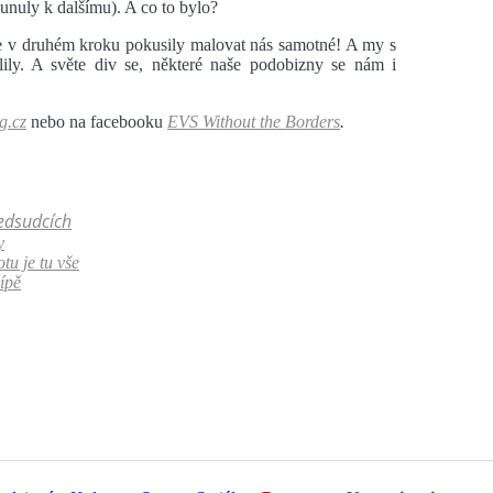
sunuly k dalšímu). A co to bylo?
se v druhém kroku pokusily malovat nás samotné! A my s
eslily. A světe div se, některé naše podobizny se nám i
g.cz
nebo na facebooku
EVS Without the Borders
.
ředsudcích
y
tu je tu vše
ípě